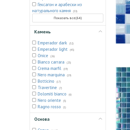
Гексагон и арабески из
натурального камня
(53)
Показать все(64)
Камень
Emperador dark
(52)
Emperador light
(45)
Onice
(26)
Bianco carrara
(25)
Crema marfil
(19)
Nero marquina
(19)
Botticino
(17)
Travertine
(7)
Dolomiti bianco
(6)
Nero oriente
(5)
Ragno rosso
(1)
Основа