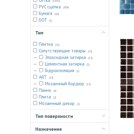
Сетка
(1643)
PVC сцепка
(304)
Бумага
(60)
DOT
(1)
Тип
Плитка
(21)
Сопутствующие товары
(15)
—
Эпоксидная затирка
(13)
—
Цементная затирка
(1)
—
Гидроизоляция
(1)
ART
(13)
—
Мозаичный бордюр
(13)
Панно
(4)
Плита
(2)
Мозаичный декор
(2)
Тип поверхности
Назначение