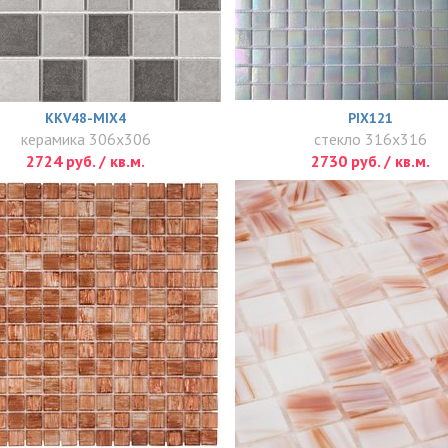
KKV48-MIX4
PIX121
керамика 306x306
стекло 316x316
2724 руб. / кв.м.
2730 руб. / кв.м.