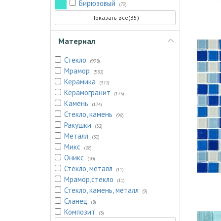
Бирюзовый
(79)
Показать все(35)
Материал
Стекло
(998)
Мрамор
(582)
Керамика
(372)
Керамогранит
(175)
Камень
(174)
Стекло, камень
(98)
Ракушки
(32)
Металл
(30)
Микс
(28)
Оникс
(20)
Стекло, металл
(11)
Мрамор,стекло
(11)
Стекло, камень, металл
(9)
Сланец
(8)
Композит
(3)