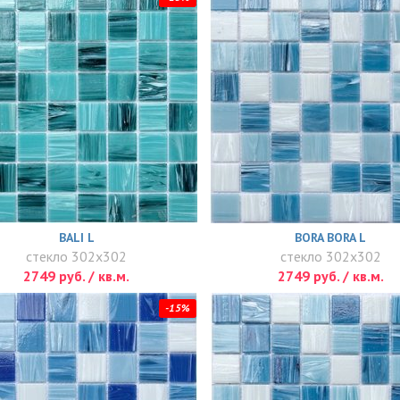
BALI L
BORA BORA L
стекло 302x302
стекло 302x302
2749 руб. / кв.м.
2749 руб. / кв.м.
-15%