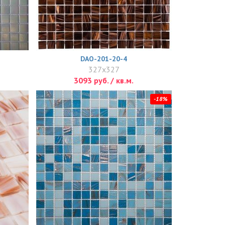
DAO-201-20-4
327x327
3093 руб. / кв.м.
-18%