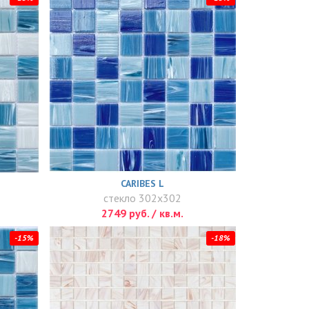
CARIBES L
стекло 302x302
2749 руб. / кв.м.
-15%
-18%