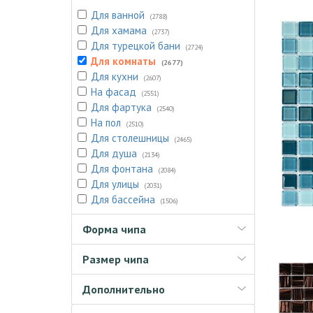
Для ванной
(2788)
Для хамама
(2737)
Для турецкой бани
(2724)
Для комнаты
(2677)
Для кухни
(2607)
На фасад
(2551)
Для фартука
(2540)
На пол
(2510)
Для столешницы
(2465)
Для душа
(2134)
Для фонтана
(2084)
Для улицы
(2031)
Для бассейна
(1506)
Форма чипа
Размер чипа
Дополнительно