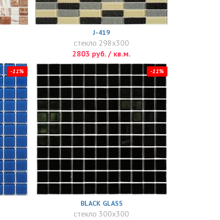
J-419
стекло 298x300
2803 руб. / кв.м.
-11%
-11%
BLACK GLASS
стекло 300x300