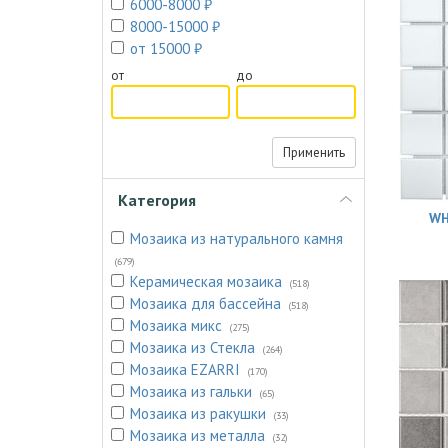
6000-8000 ₽
8000-15000 ₽
от 15000 ₽
от
до
Применить
Категория
WH
Мозаика из натурального камня
(679)
Керамическая мозаика
(518)
Мозаика для бассейна
(518)
Мозаика микс
(275)
Мозаика из Стекла
(264)
Мозаика EZARRI
(170)
Мозаика из гальки
(65)
Мозаика из ракушки
(33)
Мозаика из металла
(32)