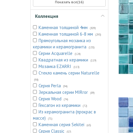
Показать все(16)
Коллекция
Каменная толщиной 4мм
(309)
Каменная толщиной 6-8 мм
(293)
Прямоугольная мозаика из
керамики и керамогранита
(135)
Серии Acquarelle
(124)
Квадратная из керамики
(119)
Мозаика EZARRI
(113)
Стекло камень серии Naturelle
(98)
Серия Perla
(94)
Зеркальная серии MIRror
(89)
Серия Wood
(74)
Гексагон из керамики
(72)
Из керамогранита (прокрас в
массе)
(71)
Каменная серия Sekitei
(65)
Серия Classic
(57)