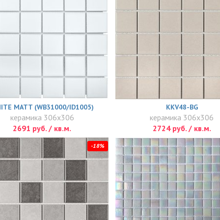
ITE MATT (WB31000/ID1005)
KKV48-BG
керамика 306x306
керамика 306x306
2691 руб. / кв.м.
2724 руб. / кв.м.
-18%