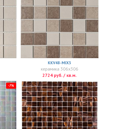
KKV48-MIX3
керамика 306x306
2724 руб. / кв.м.
-7%