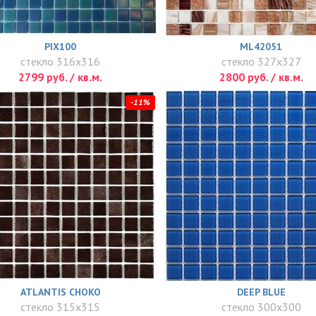
PIX100
ML42051
стекло 316x316
стекло 327x327
2799 руб. / кв.м.
2800 руб. / кв.м.
-11%
ATLANTIS CHOKO
DEEP BLUE
стекло 315x315
стекло 300x300