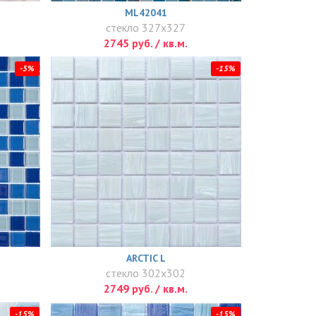
ML42041
стекло 327x327
2745 руб. / кв.м.
-5%
-15%
ARCTIC L
стекло 302x302
2749 руб. / кв.м.
-15%
-15%