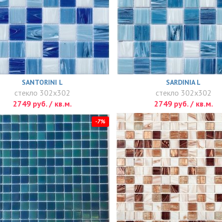
SANTORINI L
SARDINIA L
стекло 302x302
стекло 302x302
2749 руб. / кв.м.
2749 руб. / кв.м.
-7%