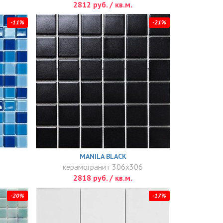
2812 руб. / кв.м.
-11%
-21%
MANILA BLACK
керамогранит 306x306
2818 руб. / кв.м.
-20%
-17%