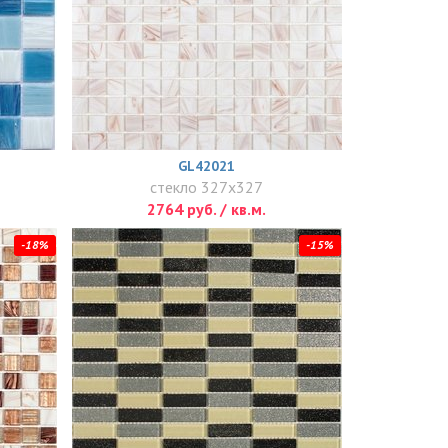
GL42021
стекло 327x327
2764 руб. / кв.м.
-18%
-15%