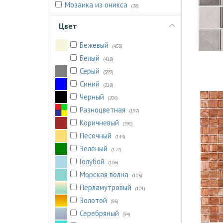
Мозаика из оникса
(28)
Цвет
Бежевый
(453)
Белый
(418)
Серый
(399)
Синий
(218)
Черный
(206)
Разноцветная
(197)
Коричневый
(190)
Песочный
(144)
Зелёный
(127)
Голубой
(106)
Морская волна
(103)
Перламутровый
(101)
Золотой
(95)
Серебряный
(94)