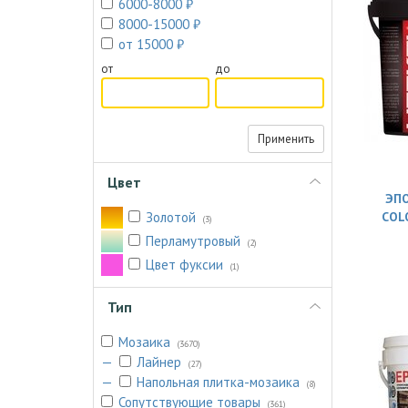
6000-8000 ₽
8000-15000 ₽
от 15000 ₽
от
до
Применить
Цвет
ЭПО
Золотой
COL
(3)
Перламутровый
(2)
Цвет фукcии
(1)
Тип
Мозаика
(3670)
—
Лайнер
(27)
—
Напольная плитка-мозаика
(8)
Сопутствующие товары
(361)