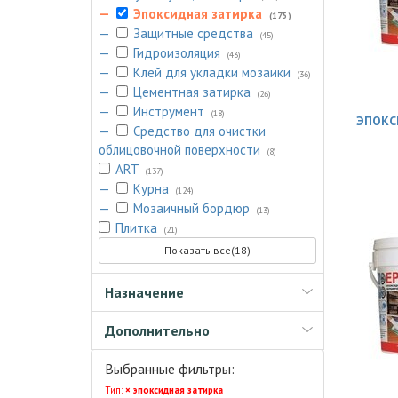
—
Эпоксидная затирка
(175)
—
Защитные средства
(45)
—
Гидроизоляция
(43)
—
Клей для укладки мозаики
(36)
—
Цементная затирка
(26)
—
Инструмент
(18)
ЭПОКС
—
Средство для очистки
облицовочной поверхности
(8)
ART
(137)
—
Курна
(124)
—
Мозаичный бордюр
(13)
Плитка
(21)
Показать все(18)
Назначение
Дополнительно
Выбранные фильтры:
Тип:
× эпоксидная затирка