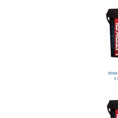
ЭПОК
S