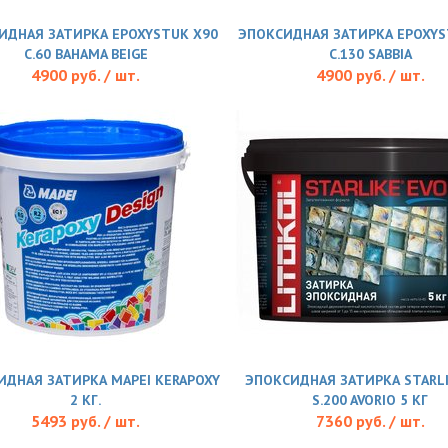
ИДНАЯ ЗАТИРКА EPOXYSTUK X90
ЭПОКСИДНАЯ ЗАТИРКА EPOXYS
С.60 BAHAMA BEIGE
С.130 SABBIA
4900 руб. / шт.
4900 руб. / шт.
ИДНАЯ ЗАТИРКА MAPEI KERAPOXY
ЭПОКСИДНАЯ ЗАТИРКА STARLI
2 КГ.
S.200 AVORIO 5 КГ
5493 руб. / шт.
7360 руб. / шт.