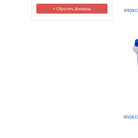
× Сбросить фильтры
ЭПОКС
ЭПОКС