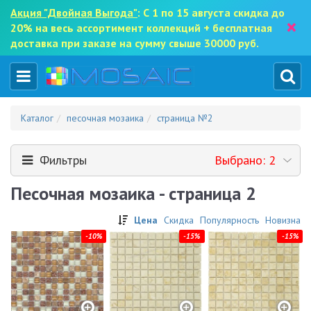
Акция "Двойная Выгода"
: С 1 по 15 августа скидка до
×
20% на весь ассортимент коллекций + бесплатная
доставка при заказе на сумму свыше 30000 руб.
Каталог
песочная мозаика
страница №2
Фильтры
Выбрано: 2
Песочная мозаика - страница 2
Цена
Скидка
Популярность
Новизна
-10%
-15%
-15%