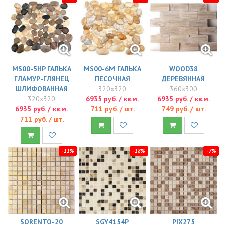
MS00-5HP ГАЛЬКА
MS00-6М ГАЛЬКА
WOOD38
ГЛАМУР-ГЛЯНЕЦ
ПЕСОЧНАЯ
ДЕРЕВЯННАЯ
ШЛИФОВАННАЯ
320x320
360x300
320x320
6935 руб. / кв.м.
6935 руб. / кв.м.
6935 руб. / кв.м.
711 руб. / шт.
749 руб. / шт.
711 руб. / шт.
-11%
-18%
-7%
SORENTO-20
SGY4154P
PIX275