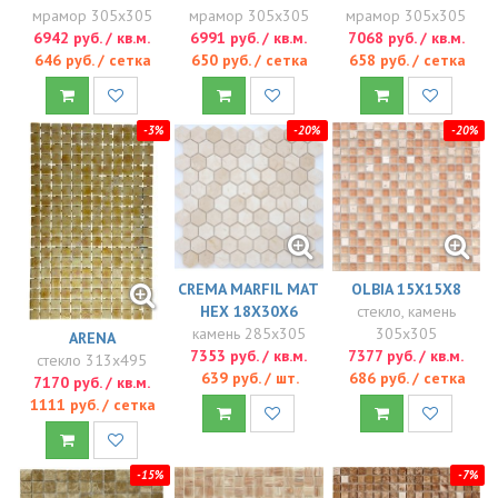
мрамор 305x305
мрамор 305x305
мрамор 305x305
6942 руб. / кв.м.
6991 руб. / кв.м.
7068 руб. / кв.м.
646 руб. / сетка
650 руб. / сетка
658 руб. / сетка
-3%
-20%
-20%
CREMA MARFIL MAT
OLBIA 15X15X8
HEX 18X30X6
стекло, камень
камень 285x305
305x305
ARENA
7353 руб. / кв.м.
7377 руб. / кв.м.
стекло 313x495
639 руб. / шт.
686 руб. / сетка
7170 руб. / кв.м.
1111 руб. / сетка
-15%
-7%