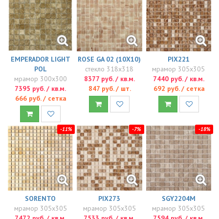
EMPERADOR LIGHT
ROSE GA 02 (10X10)
PIX221
POL
стекло 318x318
мрамор 305x305
мрамор 300x300
8377 руб. / кв.м.
7440 руб. / кв.м.
7395 руб. / кв.м.
847 руб. / шт.
692 руб. / сетка
666 руб. / сетка
-11%
-7%
-18%
SORENTO
PIX273
SGY2204M
мрамор 305x305
мрамор 305x305
мрамор 305x305
7472 руб. / кв.м.
7533 руб. / кв.м.
7594 руб. / кв.м.