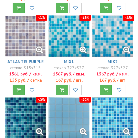
-11%
-15%
-15%
ATLANTIS PURPLE
MIX1
MIX2
стекло 315x315
стекло 327x327
стекло 327x327
1561 руб. / кв.м.
1567 руб. / кв.м.
1567 руб. / кв.м.
155 руб. / сетка
167 руб. / шт.
167 руб. / шт.
-10%
-20%