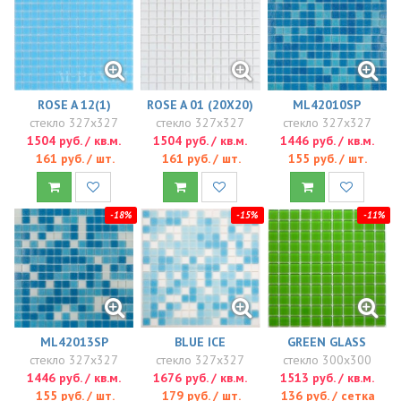
ROSE A 12(1)
ROSE A 01 (20X20)
ML42010SP
стекло 327x327
стекло 327x327
стекло 327x327
1504 руб. / кв.м.
1504 руб. / кв.м.
1446 руб. / кв.м.
161 руб. / шт.
161 руб. / шт.
155 руб. / шт.
-18%
-15%
-11%
ML42013SP
BLUE ICE
GREEN GLASS
стекло 327x327
стекло 327x327
стекло 300x300
1446 руб. / кв.м.
1676 руб. / кв.м.
1513 руб. / кв.м.
155 руб. / шт.
179 руб. / шт.
136 руб. / сетка