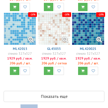
-18%
-18%
-18%
ML42015
GL45055
ML42002S
стекло 327x327
стекло 327x327
стекло 327x327
1929 руб. / кв.м.
1929 руб. / кв.м.
1929 руб. / кв.м.
206 руб. / шт.
206 руб. / сетка
206 руб. / шт.
Показать еще