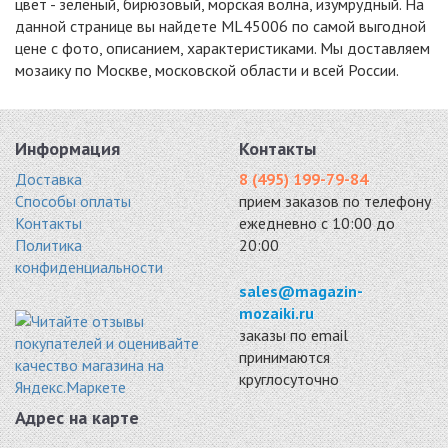
цвет - зелёный, бирюзовый, морская волна, изумрудный. На
данной странице вы найдете ML45006 по самой выгодной
цене с фото, описанием, характеристиками. Мы доставляем
мозаику по Москве, московской области и всей России.
AKB114
AKB115
AKB116
стекло 327x327
стекло 327x327
стекло 327x327
1280 руб. / кв.м.
1280 руб. / кв.м.
1280 руб. / кв.м.
-20%
-20%
-18%
Информация
Контакты
Доставка
8 (495) 199-79-84
Способы оплаты
прием заказов по телефону
Контакты
ежедневно с 10:00 до
Политика
20:00
конфиденциальности
AKB117
AKB118
ML42002SP
стекло 327x327
стекло 327x327
стекло 327x327
sales@magazin-
1280 руб. / кв.м.
1280 руб. / кв.м.
1446 руб. / кв.м.
mozaiki.ru
заказы по email
-18%
-18%
-15%
принимаются
круглосуточно
Адрес на карте