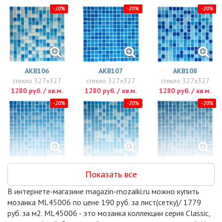
-20%
-20%
-20%
AKB106
AKB107
AKB108
стекло 327x327
стекло 327x327
стекло 327x327
1280 руб. / кв.м.
1280 руб. / кв.м.
1280 руб. / кв.м.
-20%
-20%
-20%
AKB109
AKB112
AKB113
Показать все
стекло 327x327
стекло 327x327
стекло 327x327
1280 руб. / кв.м.
1280 руб. / кв.м.
1280 руб. / кв.м.
В интернете-магазине magazin-mozaiki.ru можно купить
-20%
-20%
-20%
мозаика ML45006 по цене 190 руб. за лист(сетку)/ 1779
руб. за м2. ML45006 - это мозаика коллекции серия Classic,