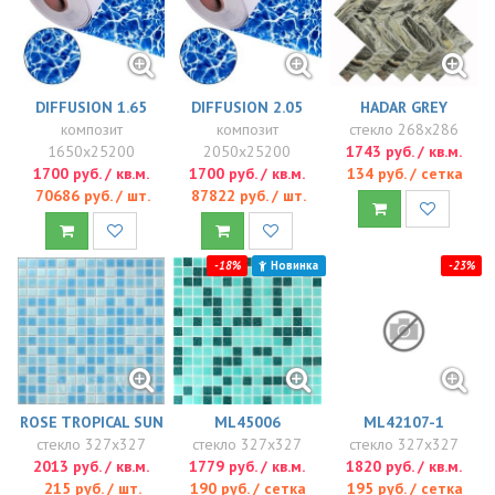
DIFFUSION 1.65
DIFFUSION 2.05
HADAR GREY
композит
композит
стекло 268x286
1650x25200
2050x25200
1743 руб. / кв.м.
1700 руб. / кв.м.
1700 руб. / кв.м.
134 руб. / сетка
70686 руб. / шт.
87822 руб. / шт.
-18%
Новинка
-23%
ROSE TROPICAL SUN
ML45006
ML42107-1
стекло 327x327
стекло 327x327
стекло 327x327
2013 руб. / кв.м.
1779 руб. / кв.м.
1820 руб. / кв.м.
215 руб. / шт.
190 руб. / сетка
195 руб. / сетка