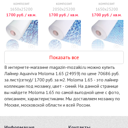
композит
композит
композит
1650x25200
2050x25200
1650x25200
1700 руб. / кв.м.
1700 руб. / кв.м.
1700 руб. / кв.м.
Показать все
DANUBE 2.05
DIFFUSION 2.05
MOLOMA 2.05
композит
композит
композит
В интернете-магазине magazin-mozaiki.ru можно купить
2050x25200
2050x25200
2050x25200
Лайнер Aquaviva Moloma 1.65 (24959) по цене 70686 руб.
1700 руб. / кв.м.
1700 руб. / кв.м.
1700 руб. / кв.м.
за лист(сетку)/ 1700 руб. за м2. Moloma 1.65 - это лайнер
коллекции под мозаику, цвет - синий. На данной странице
вы найдете Moloma 1.65 по самой выгодной цене с фото,
описанием, характеристиками. Мы доставляем мозаику по
Москве, московской области и всей России.
DIFFUSION 1.65
композит
Информация
Контакты