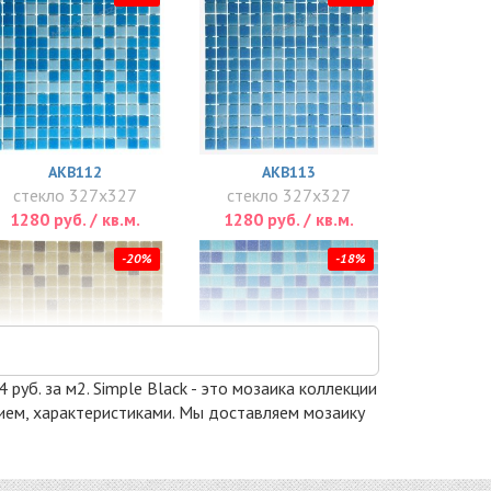
AKB112
AKB113
стекло 327x327
стекло 327x327
1280 руб. / кв.м.
1280 руб. / кв.м.
-20%
-18%
 руб. за м2. Simple Black - это мозаика коллекции
анием, характеристиками. Мы доставляем мозаику
AKB118
ML42002SP
стекло 327x327
стекло 327x327
1280 руб. / кв.м.
1446 руб. / кв.м.