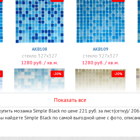
AKB108
AKB109
стекло 327x327
стекло 327x327
1280 руб. / кв.м.
1280 руб. / кв.м.
%
-20%
-20%
Показать все
пить мозаика Simple Black по цене 221 руб. за лист(сетку)/ 2064
е вы найдете Simple Black по самой выгодной цене с фото, опис
AKB116
AKB117
стекло 327x327
стекло 327x327
1280 руб. / кв.м.
1280 руб. / кв.м.