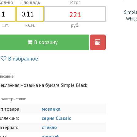
Кол-во
Площадь
Итог
Simpl
221
Whit
шт.
кв.м.
руб.
В корзину
В избранное
исание:
теклянная мозаика на бумаге Simple Black
рактеристики:
ип товара:
мозаика
оллекция:
серия Classic
атериал:
стекло
вет:
черный