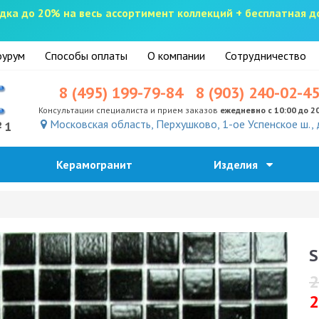
скидка до 20% на весь ассортимент коллекций + бесплатная 
урум
Способы оплаты
О компании
Сотрудничество
8 (495) 199-79-84
8 (903) 240-02-4
Консультации специалиста и прием заказов
ежедневно с 10:00 до 2
Московская область, Перхушково, 1-ое Успенское ш., 
№1
Керамогранит
Изделия
S
2
2