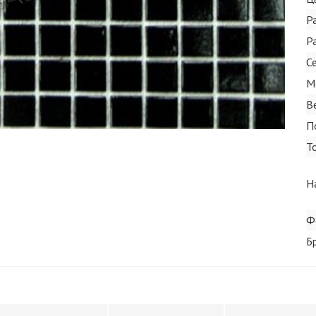
Р
Р
С
М
В
П
Т
Н
Ф
Б