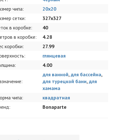
азмер чипа:
20x20
азмер сетки:
327x327
еток в коробке:
40
етров в коробке:
4.28
ес коробки:
27.99
оверхность:
глянцевая
олщина:
4.00
для ванной
,
для бассейна
,
азначение:
для турецкой бани
,
для
хамама
орма чипа:
квадратная
ренд:
Bonaparte