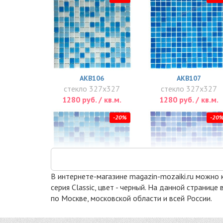
AKB106
AKB107
стекло 327x327
стекло 327x327
1280 руб. / кв.м.
1280 руб. / кв.м.
-20%
-20
В интернете-магазине magazin-mozaiki.ru можно ку
серия Classic, цвет - черный. На данной страниц
по Москве, московской области и всей России.
AKB114
AKB115
стекло 327x327
стекло 327x327
1280 руб. / кв.м.
1280 руб. / кв.м.