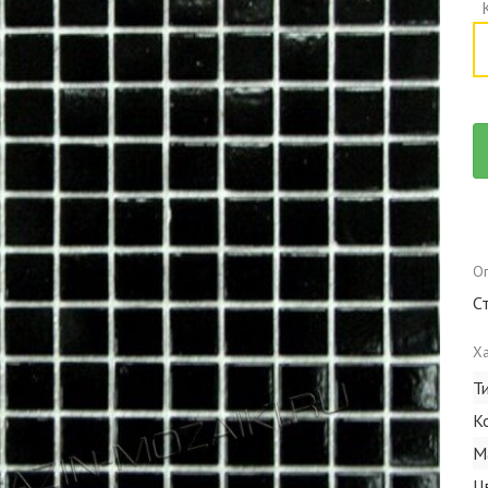
Оп
С
Ха
Т
К
М
Ц