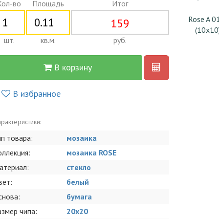
Кол-во
Площадь
Итог
Rose A 0
159
(10x10
шт.
кв.м.
руб.
В корзину
В избранное
рактеристики:
ип товара:
мозаика
оллекция:
мозаика ROSE
атериал:
стекло
вет:
белый
снова:
бумага
азмер чипа:
20x20