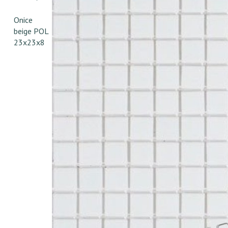
Onice
beige POL
23x23x8