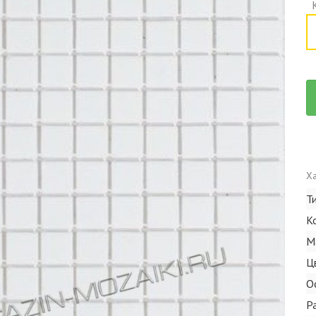
Ха
Т
К
М
Ц
О
Р