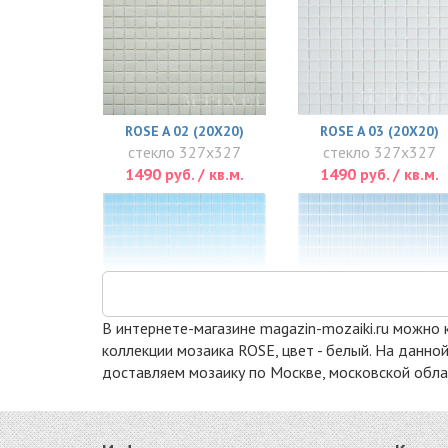
ROSE A 02 (20X20)
ROSE A 03 (20X20)
стекло 327x327
стекло 327x327
1490 руб. / кв.м.
1490 руб. / кв.м.
В интернете-магазине magazin-mozaiki.ru можно ку
коллекции мозаика ROSE, цвет - белый. На данно
доставляем мозаику по Москве, московской облас
ROSE A 12(1)
ROSE A 121 (20X20)
стекло 327x327
стекло 327x327
1490 руб. / кв.м.
1490 руб. / кв.м.