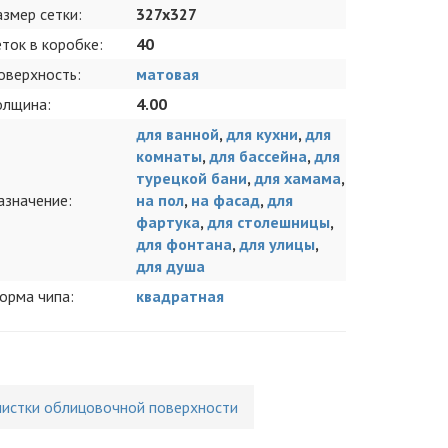
азмер сетки:
327x327
еток в коробке:
40
оверхность:
матовая
олщина:
4.00
для ванной
,
для кухни
,
для
комнаты
,
для бассейна
,
для
турецкой бани
,
для хамама
,
азначение:
на пол
,
на фасад
,
для
фартука
,
для столешницы
,
для фонтана
,
для улицы
,
для душа
орма чипа:
квадратная
чистки облицовочной поверхности