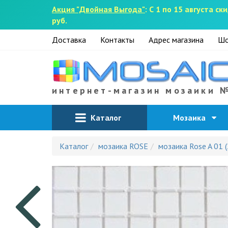
Акция "Двойная Выгода"
: С 1 по 15 августа 
руб.
Доставка
Контакты
Адрес магазина
Шо
интернет-магазин мозаики 
Каталог
Мозаика
Каталог
мозаика ROSE
мозаика Rose A 01 