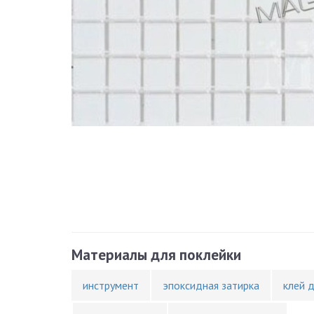
Материалы для поклейки
инструмент
эпоксидная затирка
клей 