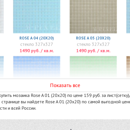
ROSE A 04 (20X20)
ROSE A 05 (20X20)
стекло 327x327
стекло 327x327
1490 руб. / кв.м.
1490 руб. / кв.м.
Показать все
пить мозаика Rose A 01 (20x20) по цене 159 руб. за лист(сетку)/
й странице вы найдете Rose A 01 (20x20) по самой выгодной цен
ти и всей России.
ROSE A 17 (20X20)
ROSE A 21 (20X20)
стекло 327x327
стекло 327x327
1490 руб. / кв.м.
1490 руб. / кв.м.