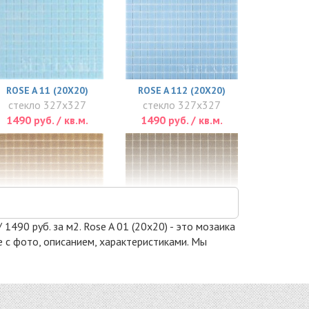
ROSE A 11 (20X20)
ROSE A 112 (20X20)
стекло 327x327
стекло 327x327
1490 руб. / кв.м.
1490 руб. / кв.м.
 1490 руб. за м2. Rose A 01 (20x20) - это мозаика
е с фото, описанием, характеристиками. Мы
ROSE A 34 (20X20)
ROSE A 35 (20X20)
стекло 327x327
стекло 327x327
1490 руб. / кв.м.
1490 руб. / кв.м.