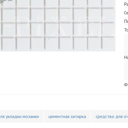
Р
С
П
Т
Н
Ф
для укладки мозаики
цементная затирка
средство для о