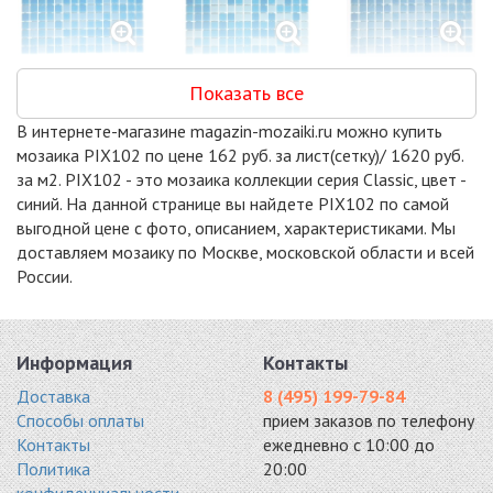
AKB109
AKB112
AKB113
Показать все
стекло 327x327
стекло 327x327
стекло 327x327
1280 руб. / кв.м.
1280 руб. / кв.м.
1280 руб. / кв.м.
В интернете-магазине magazin-mozaiki.ru можно купить
-20%
-20%
-20%
мозаика PIX102 по цене 162 руб. за лист(сетку)/ 1620 руб.
за м2. PIX102 - это мозаика коллекции серия Classic, цвет -
синий. На данной странице вы найдете PIX102 по самой
выгодной цене с фото, описанием, характеристиками. Мы
доставляем мозаику по Москве, московской области и всей
России.
AKB114
AKB115
AKB116
стекло 327x327
стекло 327x327
стекло 327x327
1280 руб. / кв.м.
1280 руб. / кв.м.
1280 руб. / кв.м.
-20%
-20%
-18%
Информация
Контакты
Доставка
8 (495) 199-79-84
Способы оплаты
прием заказов по телефону
Контакты
ежедневно с 10:00 до
Политика
20:00