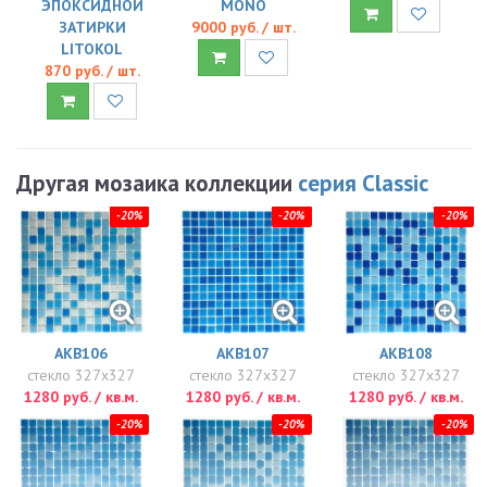
ЭПОКСИДНОЙ
MONO
ЗАТИРКИ
9000 руб. / шт.
LITOKOL
870 руб. / шт.
Другая мозаика коллекции
серия Classic
-20%
-20%
-20%
AKB106
AKB107
AKB108
стекло 327x327
стекло 327x327
стекло 327x327
1280 руб. / кв.м.
1280 руб. / кв.м.
1280 руб. / кв.м.
-20%
-20%
-20%