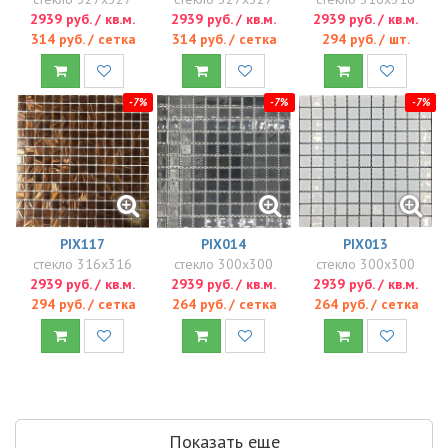
2939 руб. / кв.м.
2939 руб. / кв.м.
2939 руб. / кв.м.
314 руб. / сетка
314 руб. / сетка
294 руб. / шт.
-7%
-7%
-7%
PIX117
PIX014
PIX013
стекло 316x316
стекло 300x300
стекло 300x300
2939 руб. / кв.м.
2939 руб. / кв.м.
2939 руб. / кв.м.
294 руб. / сетка
264 руб. / сетка
264 руб. / сетка
Показать еще