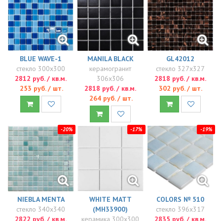
BLUE WAVE-1
MANILA BLACK
GL42012
стекло 300x300
керамогранит
стекло 327x327
2812 руб. / кв.м.
306x306
2818 руб. / кв.м.
253 руб. / шт.
2818 руб. / кв.м.
302 руб. / шт.
264 руб. / шт.
-20%
-17%
-19%
NIEBLA MENTA
WHITE MATT
COLORS № 510
стекло 340x340
(MH33900)
стекло 396x317
2822 руб. / кв.м.
керамика 300x300
2835 руб. / кв.м.