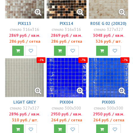
PIX113
PIX114
ROSE G 02 (20X20)
стекло 316x316
стекло 316x316
стекло 327x327
2869 руб. / кв.м.
2869 руб. / кв.м.
3048 руб. / кв.м.
286 руб. / сетка
286 руб. / сетка
326 руб. / шт.
-5%
-7%
-7%
LIGHT GREY
PIX004
PIX003
стекло 327x327
стекло 300x300
стекло 300x300
2896 руб. / кв.м.
2930 руб. / кв.м.
2930 руб. / кв.м.
310 руб. / шт.
264 руб. / сетка
264 руб. / сетка