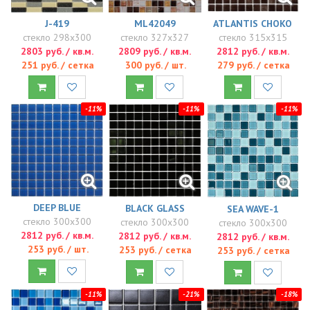
J-419
ML42049
ATLANTIS CHOKO
стекло 298x300
стекло 327x327
стекло 315x315
2803 руб. / кв.м.
2809 руб. / кв.м.
2812 руб. / кв.м.
251 руб. / сетка
300 руб. / шт.
279 руб. / сетка
-11%
-11%
-11%
DEEP BLUE
BLACK GLASS
SEA WAVE-1
стекло 300x300
стекло 300x300
стекло 300x300
2812 руб. / кв.м.
2812 руб. / кв.м.
2812 руб. / кв.м.
253 руб. / шт.
253 руб. / сетка
253 руб. / сетка
-11%
-21%
-18%