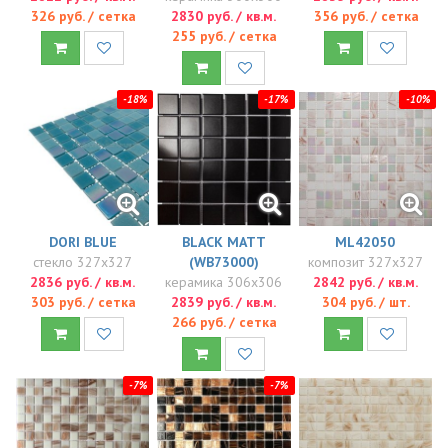
326 руб. / сетка
2830 руб. / кв.м.
356 руб. / сетка
255 руб. / сетка
-18%
-17%
-10%
DORI BLUE
BLACK MATT
ML42050
стекло 327x327
(WB73000)
композит 327x327
2836 руб. / кв.м.
керамика 306x306
2842 руб. / кв.м.
303 руб. / сетка
2839 руб. / кв.м.
304 руб. / шт.
266 руб. / сетка
-7%
-7%