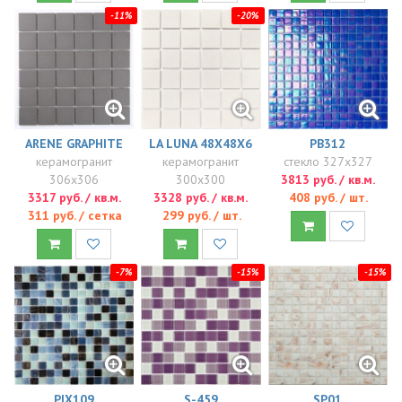
-11%
-20%
ARENE GRAPHITE
LA LUNA 48X48X6
PB312
керамогранит
керамогранит
стекло 327x327
306x306
300x300
3813 руб. / кв.м.
3317 руб. / кв.м.
3328 руб. / кв.м.
408 руб. / шт.
311 руб. / сетка
299 руб. / шт.
-7%
-15%
-15%
PIX109
S-459
SP01