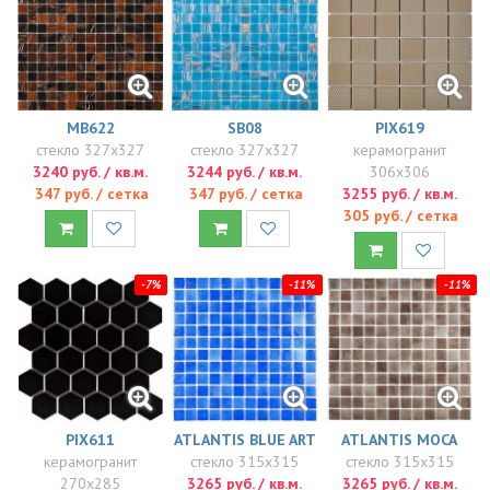
SB08
PIX619
MB622
стекло 327x327
керамогранит
стекло 327x327
3244 руб. / кв.м.
306x306
3240 руб. / кв.м.
347 руб. / сетка
3255 руб. / кв.м.
347 руб. / сетка
305 руб. / сетка
-7%
-11%
-11%
PIX611
ATLANTIS BLUE ART
ATLANTIS MOCA
керамогранит
стекло 315x315
стекло 315x315
270x285
3265 руб. / кв.м.
3265 руб. / кв.м.