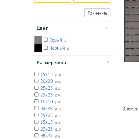
Применить
Цвет
Серый
(1)
Черный
(1)
Размер чипа
15x15
(558)
20x20
(506)
25x25
(311)
23x23
(294)
10x10
(221)
48x48
Элемен
(153)
25х25
(124)
15х15
(115)
23х23
(110)
48х48
(95)