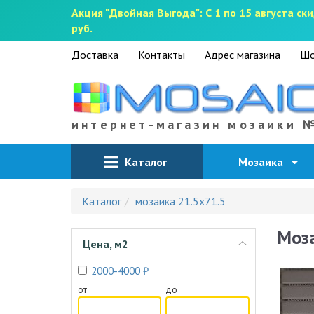
Акция "Двойная Выгода"
: С 1 по 15 августа 
руб.
Доставка
Контакты
Адрес магазина
Шо
интернет-магазин мозаики 
Каталог
Мозаика
Каталог
мозаика 21.5х71.5
Моза
Цена, м2
2000-4000 ₽
от
до