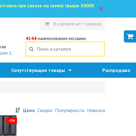
доставка при заказе на сумму свыше 30000
×
В корзине нет товаров
5
4144
наименования мозаики
0:00
дом 1.
Сопутствующие товары
Распродажа
Цена
Скидка
Популярность
Новизна
-3%