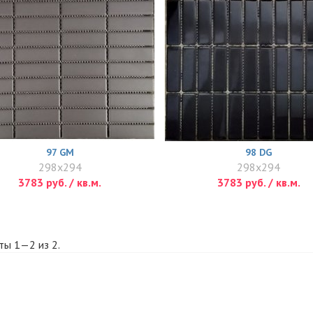
97 GM
98 DG
298x294
298x294
3783 руб. / кв.м.
3783 руб. / кв.м.
ты 1—2 из 2.