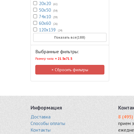
20х20
(61)
50x50
(54)
74х10
(39)
60x60
(26)
120x139
(24)
Показать все(188)
Выбранные фильтры:
Размер чипа:
× 21.5х71.5
× Сбросить фильтры
Информация
Конта
Доставка
8 (495)
Способы оплаты
прием 
Контакты
ежедне