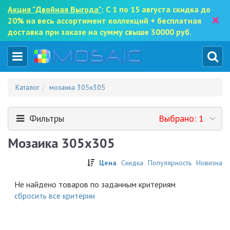
Акция "Двойная Выгода"
: С 1 по 15 августа скидка до
×
20% на весь ассортимент коллекций + бесплатная
доставка при заказе на сумму свыше 30000 руб.
Каталог
мозаика 305x305
Фильтры
Выбрано: 1
Мозаика 305x305
Цена
Скидка
Популярность
Новизна
Не найдено товаров по заданным критериям
cбросить все критерии