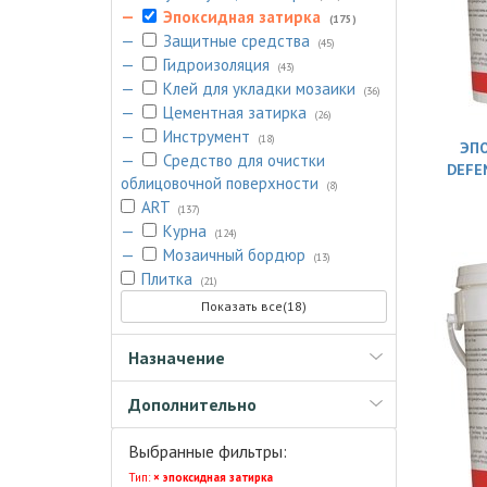
—
Эпоксидная затирка
(175)
—
Защитные средства
(45)
—
Гидроизоляция
(43)
—
Клей для укладки мозаики
(36)
—
Цементная затирка
(26)
—
Инструмент
(18)
ЭПО
—
Средство для очистки
DEFE
облицовочной поверхности
(8)
ART
(137)
—
Курна
(124)
—
Мозаичный бордюр
(13)
Плитка
(21)
Показать все(18)
Назначение
Дополнительно
Выбранные фильтры:
Тип:
× эпоксидная затирка