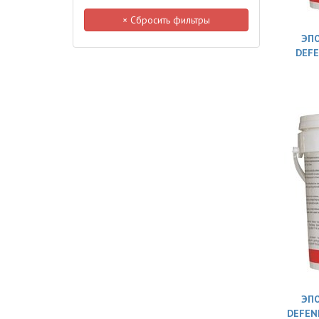
× Сбросить фильтры
ЭПО
DEFE
ЭПО
DEFEND