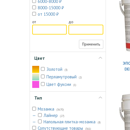
6000-8000 ₽
8000-15000 ₽
от 15000 ₽
от
до
Применить
Цвет
ЭПО
Золотой
DE
(3)
Перламутровый
(2)
Цвет фукcии
(1)
Тип
Мозаика
(3670)
—
Лайнер
(27)
—
Напольная плитка-мозаика
(8)
Сопутствующие товары
(361)