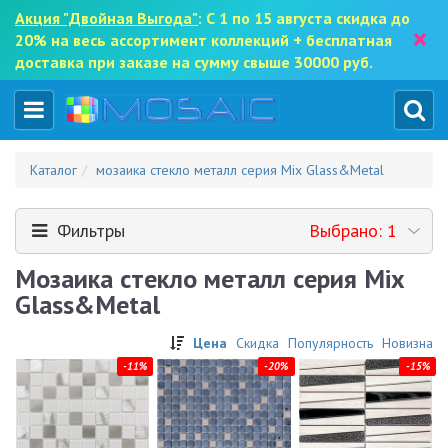
Акция "Двойная Выгода"
: С 1 по 15 августа скидка до
×
20% на весь ассортимент коллекций + бесплатная
доставка при заказе на сумму свыше 30000 руб.
Каталог
мозаика стекло металл серия Mix Glass&Metal
Фильтры
Выбрано: 1
Мозаика стекло металл серия Mix
Glass&Metal
Цена
Скидка
Популярность
Новизна
-11%
-20%
-15%