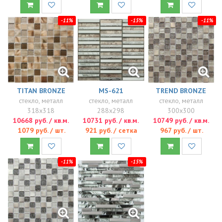
-11%
-15%
-11%
TITAN BRONZE
MS-621
TREND BRONZE
стекло, металл
стекло, металл
стекло, металл
318x318
288x298
300x300
10668 руб. / кв.м.
10731 руб. / кв.м.
10749 руб. / кв.м.
1079 руб. / шт.
921 руб. / сетка
967 руб. / шт.
-11%
-15%