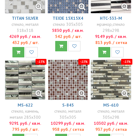
TITAN SILVER
TEIDE 15X15X4
HTC-533-M
стекло, металл
стекло 305x305
мрамор,стекло
318x318
5830 руб. / кв.м.
298x298
4269 руб. / кв.м.
542 руб. / шт.
9149 руб. / кв.м.
432 руб. / шт.
813 руб. / сетка
-15%
-15%
-15%
MS-622
S-845
MS-610
стекло, камень,
стекло, металл
стекло, металл
металл 285x300
305x305
305x298
9291 руб. / кв.м.
10299 руб. / кв.м.
10302 руб. / кв.м.
795 руб. / шт.
958 руб. / сетка
937 руб. / сетка