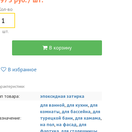
Кол-во
шт.
В корзину
В избранное
рактеристики:
ип товара:
эпоксидная затирка
для ванной
,
для кухни
,
для
комнаты
,
для бассейна
,
для
азначение:
турецкой бани
,
для хамама
,
на пол
,
на фасад
,
для
фартука
,
для столешницы