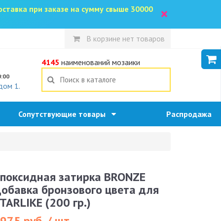
доставка при заказе на сумму свыше 30000
×
В корзине нет товаров
5
4145
наименований мозаики
0:00
дом 1.
Сопутствующие товары
Распродажа
поксидная затирка BRONZE
обавка бронзового цвета для
TARLIKE (200 гр.)
975 руб. / шт.