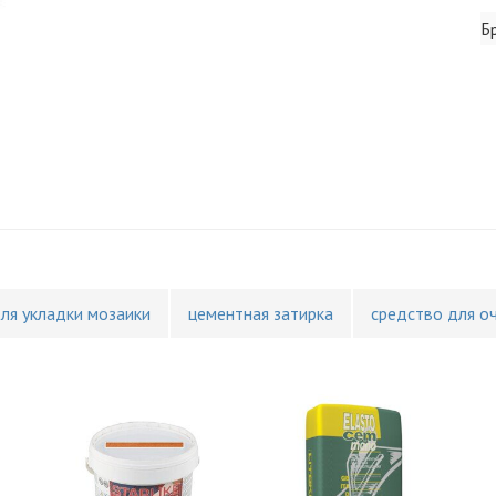
Б
для укладки мозаики
цементная затирка
средство для о