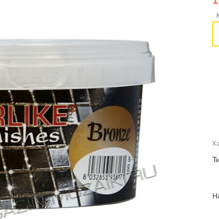
Ха
Т
Н