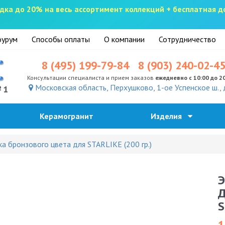
скидка до 20% на весь ассортимент коллекций + бесплатная 
урум
Способы оплаты
О компании
Сотрудничество
8 (495) 199-79-84
8 (903) 240-02-4
Консультации специалиста и прием заказов
ежедневно с 10:00 до 2
Московская область, Перхушково, 1-ое Успенское ш., 
№1
Керамогранит
Изделия
 бронзового цвета для STARLIKE (200 гр.)
Э
Д
S
1