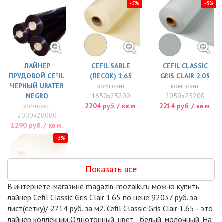
-5%
-5%
ЛАЙНЕР
CEFIL SABLE
CEFIL CLASSIC
ПРУДОВОЙ CEFIL
(ПЕСОК) 1.65
GRIS CLAIR 2.05
ЧЕРНЫЙ URATER
композит
композит
NEGRO
1650x25200
2050x25200
композит
2204 руб. / кв.м.
2214 руб. / кв.м.
2000x20000
1290 руб. / кв.м.
-5%
Показать все
В интернете-магазине magazin-mozaiki.ru можно купить
лайнер Cefil Classic Gris Clair 1.65 по цене 92037 руб. за
CEFIL SABLE
лист(сетку)/ 2214 руб. за м2. Cefil Classic Gris Clair 1.65 - это
(ПЕСОК) 2.05
лайнер коллекции Однотонный, цвет - белый, молочный. На
композит