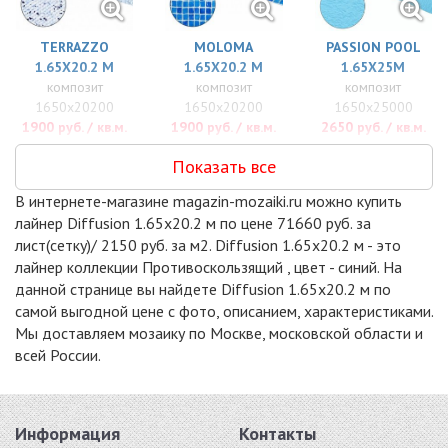
TERRAZZO
MOLOMA
PASSION POOL
1.65X20.2 М
1.65X20.2 М
1.65X25M
композит
композит
композит
1650x20200
1650x20200
1650x25000
1900 руб. / кв.м.
1900 руб. / кв.м.
2650 руб. / кв.м.
Показать все
В интернете-магазине magazin-mozaiki.ru можно купить
лайнер Diffusion 1.65x20.2 м по цене 71660 руб. за
лист(сетку)/ 2150 руб. за м2. Diffusion 1.65x20.2 м - это
лайнер коллекции Противоскользящий , цвет - синий. На
данной странице вы найдете Diffusion 1.65x20.2 м по
самой выгодной цене с фото, описанием, характеристиками.
Мы доставляем мозаику по Москве, московской области и
всей России.
Информация
Контакты