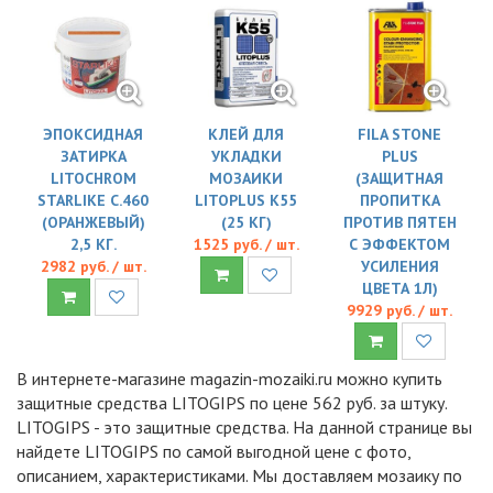
ЭПОКСИДНАЯ
КЛЕЙ ДЛЯ
FILA STONE
ЗАТИРКА
УКЛАДКИ
PLUS
LITOCHROM
МОЗАИКИ
(ЗАЩИТНАЯ
STARLIKE C.460
LITOPLUS K55
ПРОПИТКА
(ОРАНЖЕВЫЙ)
(25 КГ)
ПРОТИВ ПЯТЕН
2,5 КГ.
1525 руб. / шт.
С ЭФФЕКТОМ
2982 руб. / шт.
УСИЛЕНИЯ
ЦВЕТА 1Л)
9929 руб. / шт.
В интернете-магазине magazin-mozaiki.ru можно купить
защитные средства LITOGIPS по цене 562 руб. за штуку.
LITOGIPS - это защитные средства. На данной странице вы
найдете LITOGIPS по самой выгодной цене с фото,
описанием, характеристиками. Мы доставляем мозаику по