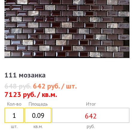
111 мозаика
648 руб.
642 руб. / шт.
7123 руб. / кв.м.
Кол-во
Площадь
Итог
642
шт.
кв.м.
руб.