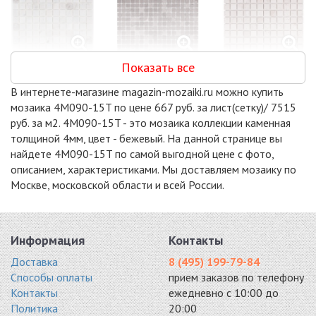
Показать все
DAO-608-23-4
DAO-606-15-4
DAO-532-23-4
мрамор 300x300
мрамор 300x300
300x300
В интернете-магазине magazin-mozaiki.ru можно купить
5882 руб. / кв.м.
5951 руб. / кв.м.
5951 руб. / кв.м.
мозаика 4M090-15T по цене 667 руб. за лист(сетку)/ 7515
-15%
-15%
-15%
руб. за м2. 4M090-15T - это мозаика коллекции каменная
толщиной 4мм, цвет - бежевый. На данной странице вы
найдете 4M090-15T по самой выгодной цене с фото,
описанием, характеристиками. Мы доставляем мозаику по
Москве, московской области и всей России.
DAO-604-15-4
DAO-538-15-4
DAO-539-15-4
камень 300x300
мрамор 300x300
мрамор 305x305
5951 руб. / кв.м.
5951 руб. / кв.м.
5951 руб. / кв.м.
Информация
Контакты
-15%
-15%
-18%
Доставка
8 (495) 199-79-84
Способы оплаты
прием заказов по телефону
Контакты
ежедневно с 10:00 до
Политика
20:00