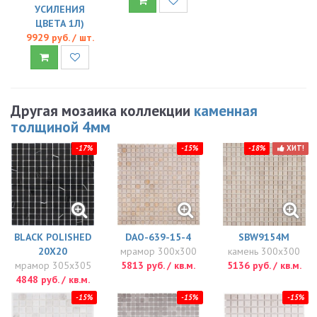
УСИЛЕНИЯ
ЦВЕТА 1Л)
9929 руб. / шт.
Другая мозаика коллекции
каменная
толщиной 4мм
-17%
-15%
-18%
ХИТ!
BLACK POLISHED
DAO-639-15-4
SBW9154M
20Х20
мрамор 300x300
камень 300x300
мрамор 305x305
5813 руб. / кв.м.
5136 руб. / кв.м.
4848 руб. / кв.м.
-15%
-15%
-15%