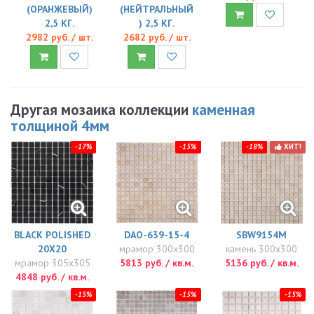
(ОРАНЖЕВЫЙ)
(НЕЙТРАЛЬНЫЙ
2,5 КГ.
) 2,5 КГ.
2982 руб. / шт.
2682 руб. / шт.
Другая мозаика коллекции
каменная
толщиной 4мм
-17%
-15%
-18%
ХИТ!
BLACK POLISHED
DAO-639-15-4
SBW9154M
20Х20
мрамор 300x300
камень 300x300
мрамор 305x305
5813 руб. / кв.м.
5136 руб. / кв.м.
4848 руб. / кв.м.
-15%
-15%
-15%