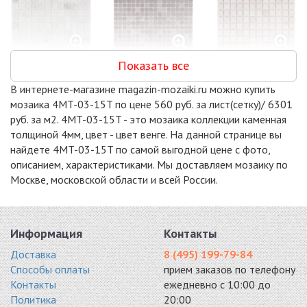
Показать все
DAO-608-23-4
DAO-606-15-4
DAO-532-23-4
мрамор 300x300
мрамор 300x300
300x300
В интернете-магазине magazin-mozaiki.ru можно купить
5882 руб. / кв.м.
5951 руб. / кв.м.
5951 руб. / кв.м.
мозаика 4MT-03-15T по цене 560 руб. за лист(сетку)/ 6301
-15%
-15%
-15%
руб. за м2. 4MT-03-15T - это мозаика коллекции каменная
толщиной 4мм, цвет - цвет венге. На данной странице вы
найдете 4MT-03-15T по самой выгодной цене с фото,
описанием, характеристиками. Мы доставляем мозаику по
Москве, московской области и всей России.
DAO-604-15-4
DAO-538-15-4
DAO-539-15-4
камень 300x300
мрамор 300x300
мрамор 305x305
5951 руб. / кв.м.
5951 руб. / кв.м.
5951 руб. / кв.м.
Информация
Контакты
-15%
-15%
-18%
Доставка
8 (495) 199-79-84
Способы оплаты
прием заказов по телефону
Контакты
ежедневно с 10:00 до
Политика
20:00