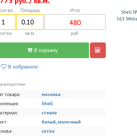
773 руб. / кв.м.
Кол-во
Площадь
Итог
Shell 
563 Whit
480
сетка
кв.м.
руб.
В корзину
В избранное
рактеристики:
ип товара:
мозаика
оллекция:
Shell
атериал:
стекло
вет:
белый
,
молочный
снова:
сетка