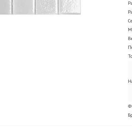
Р
Р
С
М
В
П
Т
Н
Ф
Б