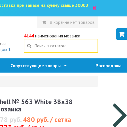
доставка при заказе на сумму свыше 30000
×
В корзине нет товаров
5
4144
наименования мозаики
0:00
дом 1.
Сопутствующие товары
Распродажа
hell № 563 White 38x38
озаика
78 руб.
480 руб. / сетка