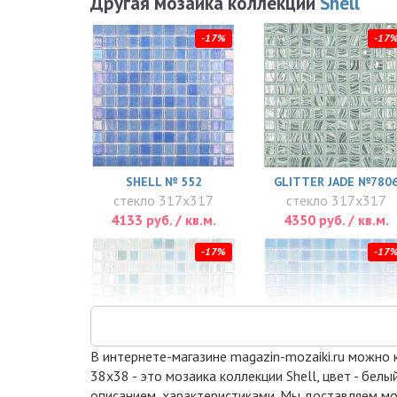
Другая мозаика коллекции
Shell
-17%
-17
SHELL № 552
GLITTER JADE №780
стекло 317x317
стекло 317x317
4133 руб. / кв.м.
4350 руб. / кв.м.
-17%
-17
В интернете-магазине magazin-mozaiki.ru можно к
38x38 - это мозаика коллекции Shell, цвет - бел
описанием, характеристиками. Мы доставляем моз
SHELL MIX GREEN
MIX BLUE 551/552