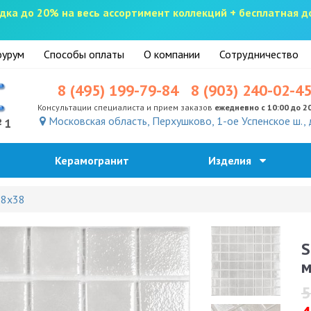
скидка до 20% на весь ассортимент коллекций + бесплатная 
урум
Способы оплаты
О компании
Сотрудничество
8 (495) 199-79-84
8 (903) 240-02-4
Консультации специалиста и прием заказов
ежедневно с 10:00 до 2
Московская область, Перхушково, 1-ое Успенское ш., 
№1
Керамогранит
Изделия
38x38
S
м
5