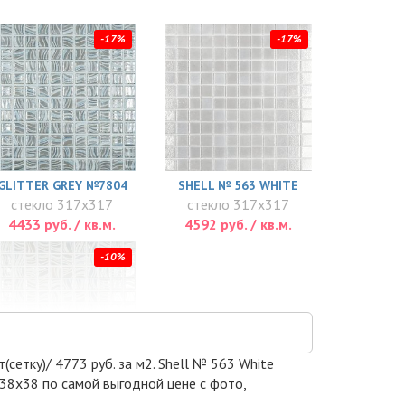
-17%
-17%
GLITTER GREY №7804
SHELL № 563 WHITE
стекло 317x317
стекло 317x317
4433 руб. / кв.м.
4592 руб. / кв.м.
-10%
сетку)/ 4773 руб. за м2. Shell № 563 White
 38x38 по самой выгодной цене с фото,
LITTER WHITE №7802