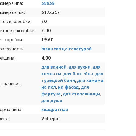
азмер чипа:
38x38
азмер сетки:
317x317
еток в коробке:
20
етров в коробке:
2.00
ес коробки:
19.60
оверхность:
глянцевая,с текстурой
олщина:
4.00
для ванной
,
для кухни
,
для
комнаты
,
для бассейна
,
для
турецкой бани
,
для хамама
,
азначение:
на пол
,
на фасад
,
для
фартука
,
для столешницы
,
для душа
орма чипа:
квадратная
ренд:
Vidrepur