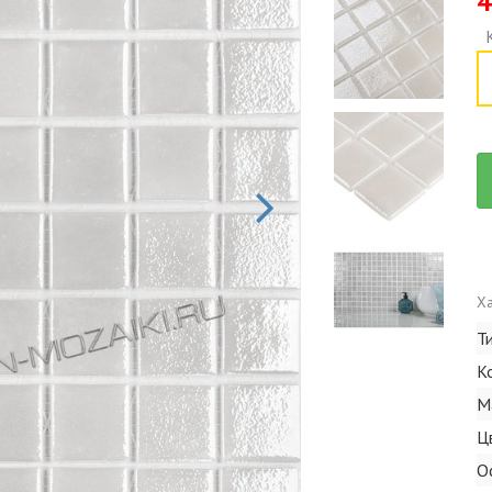
4
Ха
Т
К
М
Ц
О