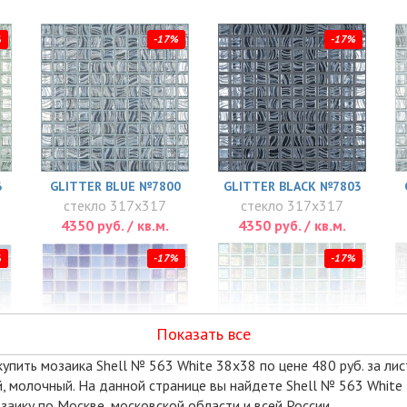
%
-17%
-17%
6
GLITTER BLUE №7800
GLITTER BLACK №7803
стекло 317x317
стекло 317x317
4350 руб. / кв.м.
4350 руб. / кв.м.
%
-17%
-17%
Показать все
упить мозаика Shell № 563 White 38x38 по цене 480 руб. за лист(
ый, молочный. На данной странице вы найдете Shell № 563 White
аику по Москве, московской области и всей России.
SHELL MIX DEEP BLUE
SHELL № 553
G