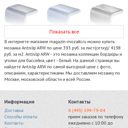
Показать все
МОЗАИЧНЫЙ
МОЗАИЧНЫЙ
МОЗАИЧНЫЙ
В интернете-магазине magazin-mozaiki.ru можно купить
БОРДЮР CORNER
БОРДЮР CORNER
БОРДЮР CORNER
мозаика Antislip ARW по цене 393 руб. за лист(сетку)/ 4198
03 D SAFE
05 A SAFE
16 B SAFE
руб. за м2. Antislip ARW - это мозаика коллекции Бордюры и
стекло 33x50x25
стекло 33x50x25
стекло 33x50x25
уголки для бассейна, цвет - белый. На данной странице вы
найдете Antislip ARW по самой выгодной цене с фото,
описанием, характеристиками. Мы доставляем мозаику по
Москве, московской области и всей России.
МОЗАИЧНЫЙ
МОЗАИЧНЫЙ
МОЗАИЧНЫЙ
Информация
Контакты
БОРДЮР CORNER
БОРДЮР CORNER
БОРДЮР CORNER
45 A SAFE
60 A SAFE
FOSFO SAFE
Доставка
8 (495) 199-79-84
стекло 33x50x25
стекло 33x50x25
стекло 33x50x25
Способы оплаты
прием заказов по телефону
Контакты
ежедневно с 10:00 до