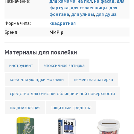
Назначение:
для хамама
,
на пол
,
на фасад
,
для
фартука
,
для столешницы
,
для
фонтана
,
для улицы
,
для душа
Форма чипа:
квадратная
Бренд:
МИР р
Материалы для поклейки
инструмент
эпоксидная затирка
клей для укладки мозаики
цементная затирка
средство для очистки облицовочной поверхности
гидроизоляция
защитные средства