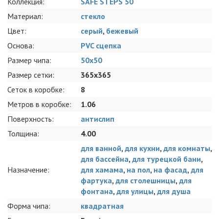
Коллекция:
SAFE STEPS 50
Материал:
стекло
Цвет:
серый
,
бежевый
Основа:
PVC сцепка
Размер чипа:
50x50
Размер сетки:
365x365
Сеток в коробке:
8
Метров в коробке:
1.06
Поверхность:
антислип
Толщина:
4.00
для ванной
,
для кухни
,
для комнаты
,
для бассейна
,
для турецкой бани
,
Назначение:
для хамама
,
на пол
,
на фасад
,
для
фартука
,
для столешницы
,
для
фонтана
,
для улицы
,
для душа
Форма чипа:
квадратная