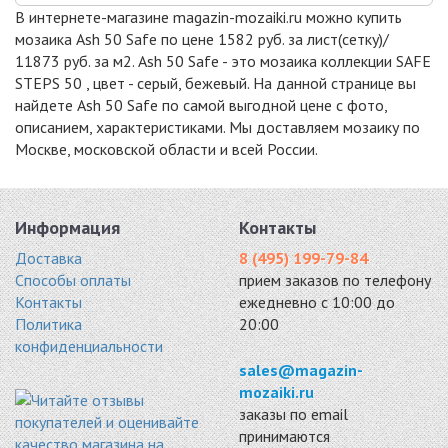
SAFE
SAFE
SAFE
В интернете-магазине magazin-mozaiki.ru можно купить
стекло 365x365
стекло 365x365
стекло 365x365
мозаика Ash 50 Safe по цене 1582 руб. за лист(сетку)/
11873 руб. / кв.м.
11873 руб. / кв.м.
11873 руб. / кв.м.
11873 руб. за м2. Ash 50 Safe - это мозаика коллекции SAFE
-3%
-3%
-3%
STEPS 50 , цвет - серый, бежевый. На данной странице вы
найдете Ash 50 Safe по самой выгодной цене с фото,
описанием, характеристиками. Мы доставляем мозаику по
Москве, московской области и всей России.
SANDSTONE 50
PHYLLITE 50
SARSEN 50 SAFE
SAFE
SAFE
стекло 365x365
Информация
Контакты
стекло 365x365
стекло 365x365
11873 руб. / кв.м.
11873 руб. / кв.м.
11873 руб. / кв.м.
Доставка
8 (495) 199-79-84
Способы оплаты
прием заказов по телефону
Контакты
ежедневно с 10:00 до
Политика
20:00
конфиденциальности
sales@magazin-
mozaiki.ru
заказы по email
принимаются