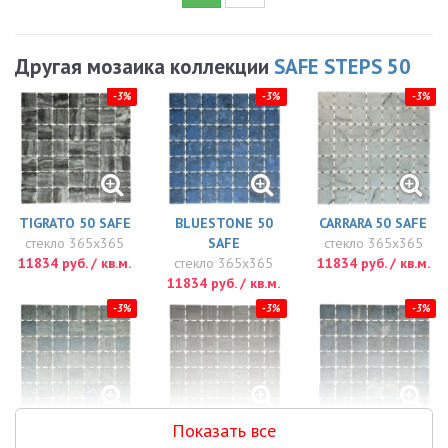
Другая мозаика коллекции
SAFE STEPS 50
-3%
-3%
-3%
TIGRATO 50 SAFE
BLUESTONE 50
CARRARA 50 SAFE
стекло 365x365
SAFE
стекло 365x365
11834 руб. / кв.м.
стекло 365x365
11834 руб. / кв.м.
11834 руб. / кв.м.
-3%
-3%
-3%
Показать все
BALI STONE 50
CREAMSTONE 50
DOLERITE 50