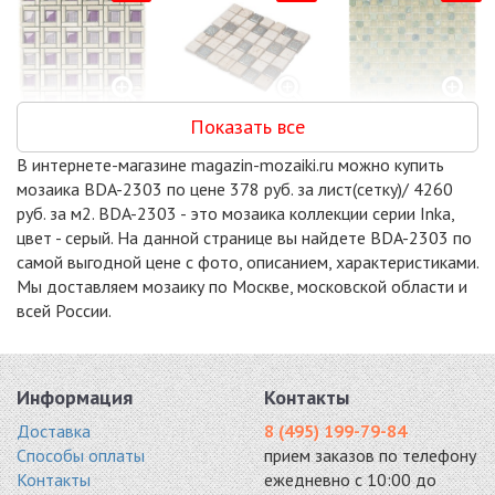
Показать все
DAO-08
MILAN-1
DAO-42
стекло, камень
микс 305x305
стекло, камень
В интернете-магазине magazin-mozaiki.ru можно купить
300x300
7472 руб. / кв.м.
300x300
мозаика BDA-2303 по цене 378 руб. за лист(сетку)/ 4260
8311 руб. / кв.м.
8591 руб. / кв.м.
руб. за м2. BDA-2303 - это мозаика коллекции серии Inka,
-15%
-11%
-18%
цвет - серый. На данной странице вы найдете BDA-2303 по
самой выгодной цене с фото, описанием, характеристиками.
Мы доставляем мозаику по Москве, московской области и
всей России.
DAO-23
MILAN-2
GMBN23-011
стекло, камень
микс 305x305
микс 300x300
Информация
Контакты
300x300
7950 руб. / кв.м.
8116 руб. / кв.м.
8870 руб. / кв.м.
Доставка
8 (495) 199-79-84
Способы оплаты
прием заказов по телефону
-15%
-15%
-18%
Контакты
ежедневно с 10:00 до