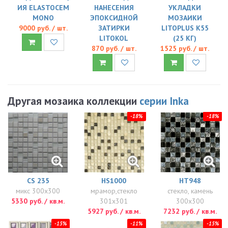
ИЯ ELASTOCEM
НАНЕСЕНИЯ
УКЛАДКИ
MONO
ЭПОКСИДНОЙ
МОЗАИКИ
9000 руб. / шт.
ЗАТИРКИ
LITOPLUS K55
LITOKOL
(25 КГ)
870 руб. / шт.
1525 руб. / шт.
Другая мозаика коллекции
серии Inka
-18%
-18%
CS 235
HS1000
HT948
микс 300x300
мрамор,стекло
стекло, камень
5330 руб. / кв.м.
301x301
300x300
5927 руб. / кв.м.
7232 руб. / кв.м.
-15%
-11%
-15%