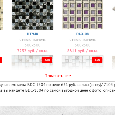
HT948
DAO-08
стекло, камень
стекло, камень
300x300
300x300
7232 руб. / кв.м.
8311 руб. / кв.м.
%
-18%
-15%
Показать все
упить мозаика BDC-1504 по цене 631 руб. за лист(сетку)/ 7103 
ице вы найдете BDC-1504 по самой выгодной цене с фото, опис
GMBN23-011
DAO-25
микс 300x300
стекло, камень
8116 руб. / кв.м.
300x300