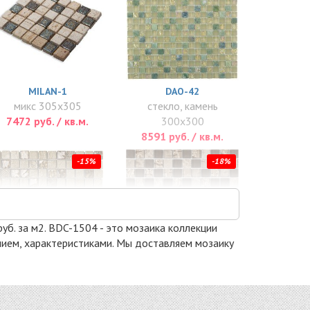
MILAN-1
DAO-42
микс 305x305
стекло, камень
7472 руб. / кв.м.
300x300
8591 руб. / кв.м.
-15%
-18%
руб. за м2. BDC-1504 - это мозаика коллекции
анием, характеристиками. Мы доставляем мозаику
DAO-26
CLHT04
стекло, камень
стекло 300x300
300x300
8581 руб. / кв.м.