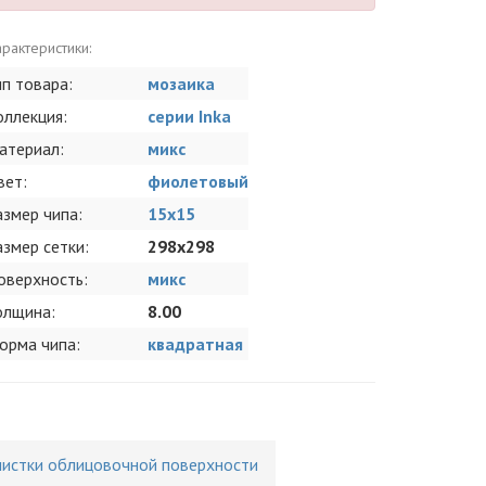
рактеристики:
ип товара:
мозаика
оллекция:
серии Inka
атериал:
микс
вет:
фиолетовый
азмер чипа:
15x15
азмер сетки:
298x298
оверхность:
микс
олщина:
8.00
орма чипа:
квадратная
чистки облицовочной поверхности