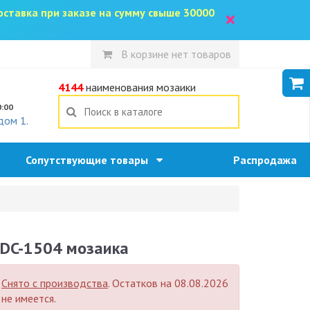
доставка при заказе на сумму свыше 30000
×
В корзине нет товаров
5
4144
наименования мозаики
0:00
дом 1.
Сопутствующие товары
Распродажа
DC-1504 мозаика
Снято с производства
. Остатков на 08.08.2026
не имеется.