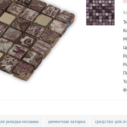
Ха
Т
К
М
Ц
Р
Р
П
Т
Ф
для укладки мозаики
цементная затирка
средство для о