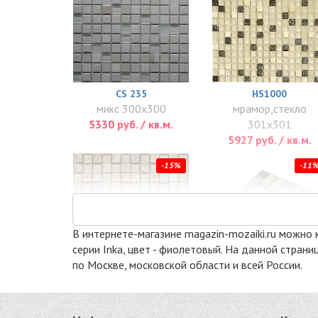
CS 235
HS1000
микс 300x300
мрамор,стекло
5330 руб. / кв.м.
301x301
5927 руб. / кв.м.
-15%
-11
В интернете-магазине magazin-mozaiki.ru можно к
серии Inka, цвет - фиолетовый. На данной стран
по Москве, московской области и всей России.
DAO-23
MILAN-2
стекло, камень
микс 305x305
300x300
7950 руб. / кв.м.