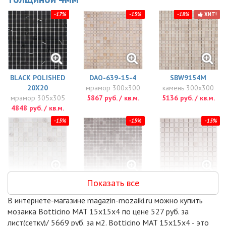
-17%
-15%
-18%
ХИТ!
BLACK POLISHED
DAO-639-15-4
SBW9154M
20Х20
мрамор 300x300
камень 300x300
мрамор 305x305
5867 руб. / кв.м.
5136 руб. / кв.м.
4848 руб. / кв.м.
-15%
-15%
-15%
Показать все
DAO-608-23-4
DAO-606-15-4
DAO-532-23-4
мрамор 300x300
мрамор 300x300
300x300
В интернете-магазине magazin-mozaiki.ru можно купить
5937 руб. / кв.м.
6006 руб. / кв.м.
6006 руб. / кв.м.
мозаика Botticino MAT 15x15x4 по цене 527 руб. за
-15%
-15%
-15%
лист(сетку)/ 5669 руб. за м2. Botticino MAT 15x15x4 - это