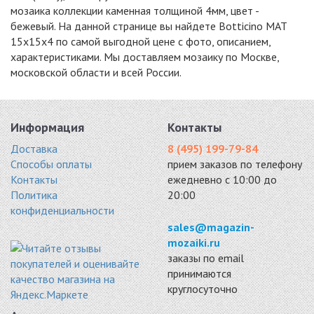
мозаика коллекции каменная толщиной 4мм, цвет -
бежевый. На данной странице вы найдете Botticino MAT
15x15x4 по самой выгодной цене с фото, описанием,
характеристиками. Мы доставляем мозаику по Москве,
московской области и всей России.
DAO-604-15-4
DAO-538-15-4
DAO-539-15-4
камень 300x300
мрамор 300x300
мрамор 305x305
6006 руб. / кв.м.
6006 руб. / кв.м.
6006 руб. / кв.м.
-15%
-15%
-18%
Информация
Контакты
Доставка
8 (495) 199-79-84
Способы оплаты
прием заказов по телефону
Контакты
ежедневно с 10:00 до
Политика
20:00
конфиденциальности
DAO-636-15-4
DAO-539-23-4
STN10154
мрамор 300x300
мрамор 300x300
мрамор 300x300
sales@magazin-
6146 руб. / кв.м.
6146 руб. / кв.м.
5424 руб. / кв.м.
mozaiki.ru
заказы по email
-18%
-18%
-15%
принимаются
круглосуточно