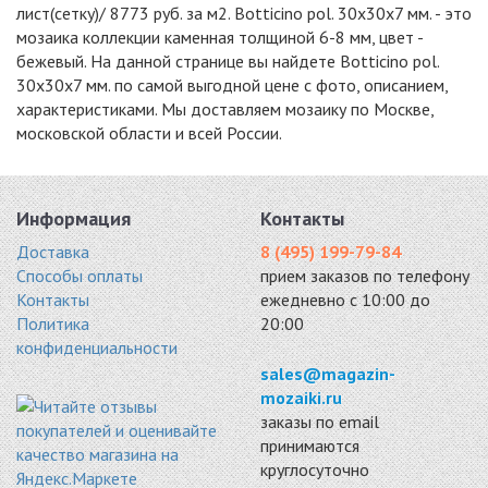
-18%
-11%
-5%
лист(сетку)/ 8773 руб. за м2. Botticino pol. 30x30x7 мм. - это
мозаика коллекции каменная толщиной 6-8 мм, цвет -
бежевый. На данной странице вы найдете Botticino pol.
30x30x7 мм. по самой выгодной цене с фото, описанием,
характеристиками. Мы доставляем мозаику по Москве,
московской области и всей России.
SBW11238P
DUNES-15
VBS TUMBLED
мрамор 300x300
мрамор 305x305
48X48
6193 руб. / кв.м.
6230 руб. / кв.м.
мрамор 300x300
6270 руб. / кв.м.
Информация
Контакты
-15%
-18%
Доставка
8 (495) 199-79-84
Способы оплаты
прием заказов по телефону
Контакты
ежедневно с 10:00 до
Политика
20:00
конфиденциальности
DAO-533-15-8
CFS 871-23M
SBW12308P
sales@magazin-
мрамор 300x300
мрамор 300x300
камень 290x305
mozaiki.ru
7085 руб. / кв.м.
6370 руб. / кв.м.
6389 руб. / кв.м.
заказы по email
-5%
-18%
-15%
принимаются
круглосуточно