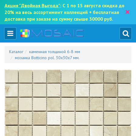
Акция "Двойная Выгода"
: С 1 по 15 августа скидка до
×
20% на весь ассортимент коллекций + бесплатная
доставка при заказе на сумму свыше 30000 руб.
Каталог
каменная толщиной 6-8 мм
мозаика Botticino pol. 30x30x7 мм.