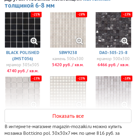
толщиной 6-8 мм
-21%
-18%
-15%
BLACK POLISHED
SBW9238
DAO-505-23-8
(JMST056)
камень 300x300
мрамор 300x300
мрамор 305x305
5420 руб. / кв.м.
6466 руб. / кв.м.
4740 руб. / кв.м.
-15%
-15%
-18%
Показать все
DAO-606-48-8
DAO-539-23-8
SGY1238P
мрамор 300x300
мрамор 300x300
мрамор 300x300
В интернете-магазине magazin-mozaiki.ru можно купить
6535 руб. / кв.м.
6604 руб. / кв.м.
6193 руб. / кв.м.
мозаика Botticino pol. 30x30x7 мм. по цене 816 руб. за