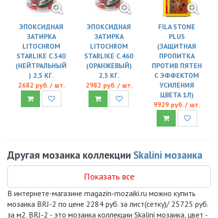
ЭПОКСИДНАЯ
ЭПОКСИДНАЯ
FILA STONE
ЗАТИРКА
ЗАТИРКА
PLUS
LITOCHROM
LITOCHROM
(ЗАЩИТНАЯ
STARLIKE C.340
STARLIKE C.460
ПРОПИТКА
(НЕЙТРАЛЬНЫЙ
(ОРАНЖЕВЫЙ)
ПРОТИВ ПЯТЕН
) 2,5 КГ.
2,5 КГ.
С ЭФФЕКТОМ
2682 руб. / шт.
2982 руб. / шт.
УСИЛЕНИЯ
ЦВЕТА 1Л)
9929 руб. / шт.
Другая мозаика коллекции
Skalini мозаика
Показать все
В интернете-магазине magazin-mozaiki.ru можно купить
мозаика BRJ-2 по цене 2284 руб. за лист(сетку)/ 25725 руб.
за м2. BRJ-2 - это мозаика коллекции Skalini мозаика, цвет -