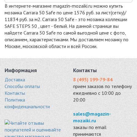
SAFE
SAFE
SAFE
В интернете-магазине magazin-mozaiki.ru можно купить
стекло 365x365
стекло 365x365
стекло 365x365
мозаика Carrara 50 Safe по цене 1576 руб. за лист(сетку)/
11873 руб. / кв.м.
11873 руб. / кв.м.
11873 руб. / кв.м.
11834 руб. за м2. Carrara 50 Safe - это мозаика коллекции
-3%
-3%
-3%
SAFE STEPS 50 , цвет - белый. На данной странице вы
найдете Carrara 50 Safe по самой выгодной цене с фото,
описанием, характеристиками. Мы доставляем мозаику по
Москве, московской области и всей России.
SANDSTONE 50
PHYLLITE 50
SARSEN 50 SAFE
SAFE
SAFE
стекло 365x365
Информация
Контакты
стекло 365x365
стекло 365x365
11873 руб. / кв.м.
11873 руб. / кв.м.
11873 руб. / кв.м.
Доставка
8 (495) 199-79-84
Способы оплаты
прием заказов по телефону
Контакты
ежедневно с 10:00 до
Политика
20:00
конфиденциальности
sales@magazin-
mozaiki.ru
заказы по email
принимаются