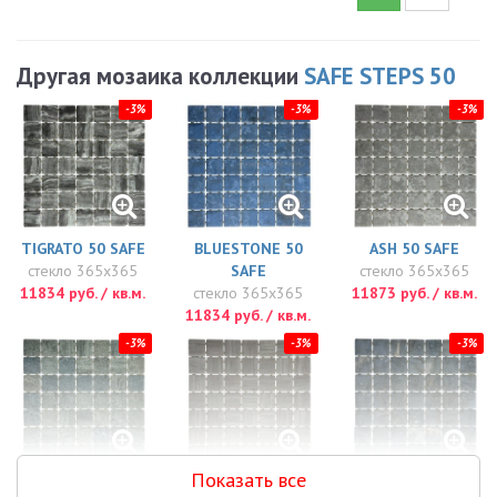
Другая мозаика коллекции
SAFE STEPS 50
-3%
-3%
-3%
TIGRATO 50 SAFE
BLUESTONE 50
ASH 50 SAFE
стекло 365x365
SAFE
стекло 365x365
11834 руб. / кв.м.
стекло 365x365
11873 руб. / кв.м.
11834 руб. / кв.м.
-3%
-3%
-3%
Показать все
BALI STONE 50
CREAMSTONE 50
DOLERITE 50