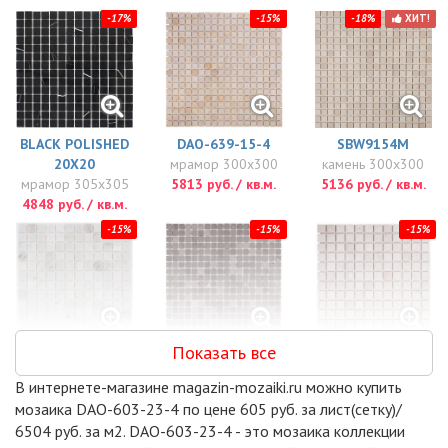
-17%
-15%
-18%
ХИТ!
BLACK POLISHED
DAO-639-15-4
SBW9154M
20Х20
мрамор 300x300
камень 300x300
мрамор 305x305
5813 руб. / кв.м.
5136 руб. / кв.м.
4848 руб. / кв.м.
-15%
-15%
-15%
Показать все
DAO-608-23-4
DAO-606-15-4
DAO-532-23-4
мрамор 300x300
мрамор 300x300
300x300
В интернете-магазине magazin-mozaiki.ru можно купить
5882 руб. / кв.м.
5951 руб. / кв.м.
5951 руб. / кв.м.
мозаика DAO-603-23-4 по цене 605 руб. за лист(сетку)/
-15%
-15%
-15%
6504 руб. за м2. DAO-603-23-4 - это мозаика коллекции