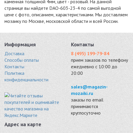
каменная толщиной 4мм, цвет - розовый. На данной
странице вы найдете DAO-603-23-4 по самой выгодной
цене с фото, описанием, характеристиками. Мы доставляем
мозаику по Москве, московской области и всей России.
DAO-604-15-4
DAO-538-15-4
DAO-539-15-4
камень 300x300
мрамор 300x300
мрамор 305x305
5951 руб. / кв.м.
5951 руб. / кв.м.
5951 руб. / кв.м.
Информация
Контакты
-15%
-15%
-18%
Доставка
8 (495) 199-79-84
Способы оплаты
прием заказов по телефону
Контакты
ежедневно с 10:00 до
Политика
20:00
конфиденциальности
DAO-636-15-4
DAO-539-23-4
STN10154
sales@magazin-
мрамор 300x300
мрамор 300x300
мрамор 300x300
mozaiki.ru
6089 руб. / кв.м.
6089 руб. / кв.м.
5424 руб. / кв.м.
заказы по email
принимаются
-18%
-18%
-15%
круглосуточно
Адрес на карте