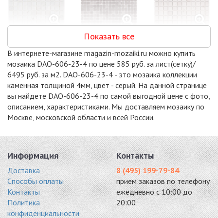
Показать все
DAO-608-23-4
DAO-606-15-4
DAO-532-23-4
мрамор 300x300
мрамор 300x300
300x300
В интернете-магазине magazin-mozaiki.ru можно купить
5937 руб. / кв.м.
6006 руб. / кв.м.
6006 руб. / кв.м.
мозаика DAO-606-23-4 по цене 585 руб. за лист(сетку)/
-15%
-15%
-15%
6495 руб. за м2. DAO-606-23-4 - это мозаика коллекции
каменная толщиной 4мм, цвет - серый. На данной странице
вы найдете DAO-606-23-4 по самой выгодной цене с фото,
описанием, характеристиками. Мы доставляем мозаику по
Москве, московской области и всей России.
DAO-604-15-4
DAO-538-15-4
DAO-539-15-4
камень 300x300
мрамор 300x300
мрамор 305x305
6006 руб. / кв.м.
6006 руб. / кв.м.
6006 руб. / кв.м.
Информация
Контакты
-15%
-15%
-18%
Доставка
8 (495) 199-79-84
Способы оплаты
прием заказов по телефону
Контакты
ежедневно с 10:00 до
Политика
20:00
конфиденциальности