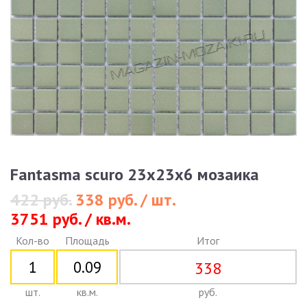
Fantasma scuro 23x23x6 мозаика
422 руб.
338 руб. / шт.
3751 руб. / кв.м.
Кол-во
Площадь
Итог
338
шт.
кв.м.
руб.