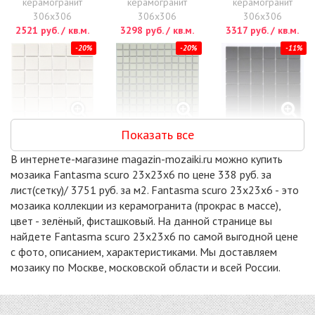
керамогранит
керамогранит
керамогранит
306x306
306x306
306x306
2521 руб. / кв.м.
3298 руб. / кв.м.
3317 руб. / кв.м.
-20%
-20%
-11%
Показать все
LA LUNA 48X48X6
LUCE FANTASMA
ARENE BLACK
керамогранит
23X23X6
керамогранит
В интернете-магазине magazin-mozaiki.ru можно купить
300x300
керамогранит
306x306
мозаика Fantasma scuro 23x23x6 по цене 338 руб. за
3328 руб. / кв.м.
300x300
3555 руб. / кв.м.
лист(сетку)/ 3751 руб. за м2. Fantasma scuro 23x23x6 - это
3511 руб. / кв.м.
мозаика коллекции из керамогранита (прокрас в массе),
-20%
-20%
-20%
цвет - зелёный, фисташковый. На данной странице вы
найдете Fantasma scuro 23x23x6 по самой выгодной цене
с фото, описанием, характеристиками. Мы доставляем
мозаику по Москве, московской области и всей России.
AQUARIO
METEORA
NANA BRUNA
48X48X6
48X48X6
48X48X6