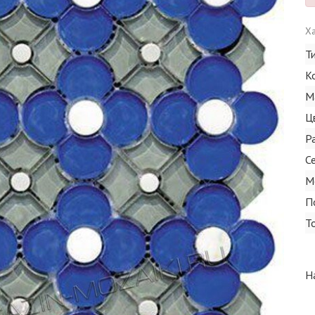
Ха
Т
К
М
Ц
Р
С
М
П
Т
Н