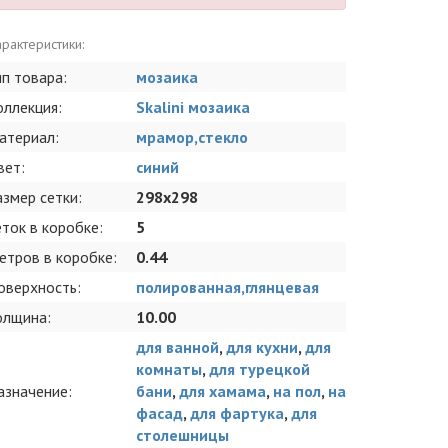
рактеристики:
ип товара:
мозаика
оллекция:
Skalini мозаика
атериал:
мрамор,стекло
вет:
синий
азмер сетки:
298x298
еток в коробке:
5
етров в коробке:
0.44
оверхность:
полированная,глянцевая
олщина:
10.00
для ванной
,
для кухни
,
для
комнаты
,
для турецкой
азначение:
бани
,
для хамама
,
на пол
,
на
фасад
,
для фартука
,
для
столешницы