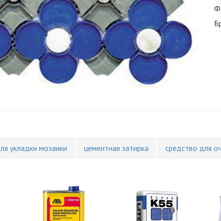
Ф
Б
для укладки мозаики
цементная затирка
средство для о