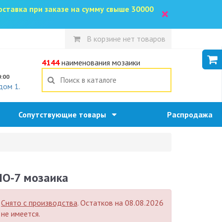
доставка при заказе на сумму свыше 30000
×
В корзине нет товаров
5
4144
наименования мозаики
0:00
дом 1.
Сопутствующие товары
Распродажа
IO-7 мозаика
Снято с производства
. Остатков на 08.08.2026
не имеется.