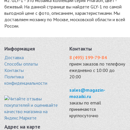
м2. GLY-1 - это мозаика коллекции серия Pharaoh, цвет -
бежевый. На данной странице вы найдете GLY-1 по самой
выгодной цене с фото, описанием, характеристиками. Мы
доставляем мозаику по Москве, московской области и всей
России.
PLT-2
CPR-1503 (CPR-3;
DNY-2
мрамор 300x300
PHARAOH-STAR)
мрамор 298x298
5015 руб. / кв.м.
микс 298x298
5536 руб. / кв.м.
Информация
Контакты
5536 руб. / кв.м.
Доставка
8 (495) 199-79-84
-20%
-20%
-20%
Способы оплаты
прием заказов по телефону
Контакты
ежедневно с 10:00 до
Политика
20:00
конфиденциальности
sales@magazin-
GLN-1
GLN-2
GLN-4
mozaiki.ru
мрамор 298x298
мрамор 298x298
мрамор 298x298
заказы по email
5926 руб. / кв.м.
5926 руб. / кв.м.
5926 руб. / кв.м.
принимаются
-20%
-20%
-20%
круглосуточно
Адрес на карте