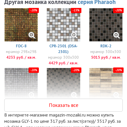
Другая мозаика коллекции
серия Pharaoh
-20%
-15%
-20%
FDC-8
CPR-2301 (DSA-
RDK-2
мрамор 298x298
2301)
мрамор 300x300
4233 руб. / кв.м.
мрамор 300x300
5015 руб. / кв.м.
4429 руб. / кв.м.
-20%
-20%
-20%
Показать все
PLT-1
RDK-1
VGS-3
мрамор 300x300
мрамор 300x300
мрамор 298x298
В интернете-магазине magazin-mozaiki.ru можно купить
5015 руб. / кв.м.
5015 руб. / кв.м.
5210 руб. / кв.м.
мозаика GLY-1 по цене 317 руб. за лист(сетку)/ 3517 руб. за
-20%
-20%