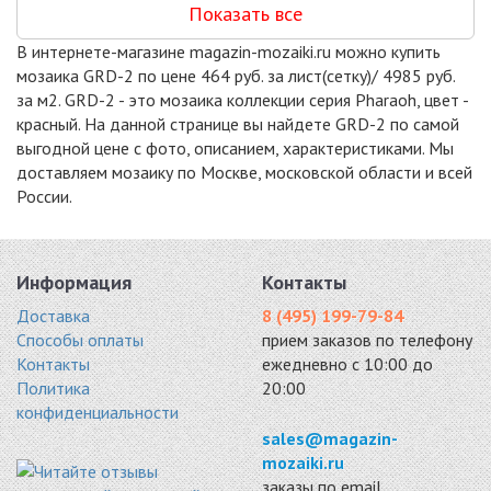
Показать все
PLT-1
RDK-1
VGS-3
мрамор 300x300
мрамор 300x300
мрамор 298x298
В интернете-магазине magazin-mozaiki.ru можно купить
4985 руб. / кв.м.
4985 руб. / кв.м.
5179 руб. / кв.м.
мозаика GRD-2 по цене 464 руб. за лист(сетку)/ 4985 руб.
-20%
-20%
за м2. GRD-2 - это мозаика коллекции серия Pharaoh, цвет -
красный. На данной странице вы найдете GRD-2 по самой
выгодной цене с фото, описанием, характеристиками. Мы
доставляем мозаику по Москве, московской области и всей
России.
PLT-2
CPR-1503 (CPR-3;
DNY-2
мрамор 300x300
PHARAOH-STAR)
мрамор 298x298
4985 руб. / кв.м.
микс 298x298
5503 руб. / кв.м.
Информация
Контакты
5503 руб. / кв.м.
Доставка
8 (495) 199-79-84
-20%
-20%
-20%
Способы оплаты
прием заказов по телефону
Контакты
ежедневно с 10:00 до
Политика
20:00
конфиденциальности
sales@magazin-
GLN-1
GLN-2
GLN-4
mozaiki.ru
мрамор 298x298
мрамор 298x298
мрамор 298x298
заказы по email