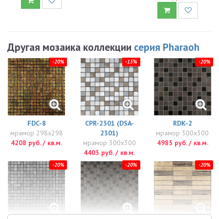
Другая мозаика коллекции
серия Pharaoh
-20%
-15%
-20%
FDC-8
CPR-2301 (DSA-
RDK-2
мрамор 298x298
2301)
мрамор 300x300
4208 руб. / кв.м.
мрамор 300x300
4985 руб. / кв.м.
4403 руб. / кв.м.
-20%
-20%
-20%