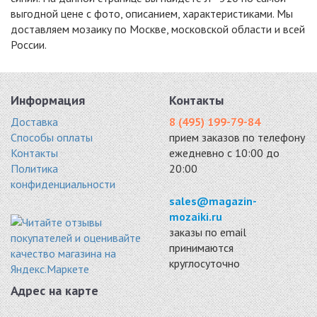
выгодной цене с фото, описанием, характеристиками. Мы
доставляем мозаику по Москве, московской области и всей
России.
ANTRACIT
PIX739
S-810
стекло 300x300
стекло 300x300
стекло, камень
8291 руб. / кв.м.
8370 руб. / кв.м.
305x305
8748 руб. / кв.м.
Информация
Контакты
-11%
-18%
-18%
Доставка
8 (495) 199-79-84
Способы оплаты
прием заказов по телефону
Контакты
ежедневно с 10:00 до
Политика
20:00
конфиденциальности
STRIKE BLACK
VESTA BLACK 8
VESTA WHITE 8
sales@magazin-
стекло 300x300
ММ.
ММ.
mozaiki.ru
8781 руб. / кв.м.
стекло 300x300
стекло 300x300
заказы по email
9020 руб. / кв.м.
9476 руб. / кв.м.
принимаются
-15%
-15%
-20%
круглосуточно
Адрес на карте