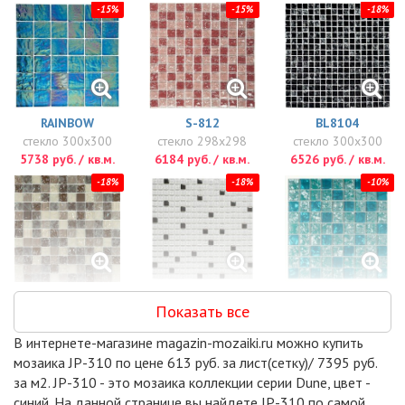
-15%
-15%
-18%
RAINBOW
S-812
BL8104
стекло 300x300
стекло 298x298
стекло 300x300
5738 руб. / кв.м.
6184 руб. / кв.м.
6526 руб. / кв.м.
-18%
-18%
-10%
BL8211
FIANIT
LAZURIT
Показать все
стекло 300x300
стекло 300x300
стекло 290x290
7110 руб. / кв.м.
8200 руб. / кв.м.
8240 руб. / кв.м.
В интернете-магазине magazin-mozaiki.ru можно купить
-18%
-7%
-15%
мозаика JP-310 по цене 613 руб. за лист(сетку)/ 7395 руб.
за м2. JP-310 - это мозаика коллекции серии Dune, цвет -
синий. На данной странице вы найдете JP-310 по самой