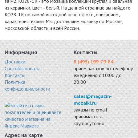
за м2. KO28-1R - это мозаика коллекции круглая и овальная
5049 руб. / кв.м.
из керамики, цвет - белый. На данной странице вы найдете
-17%
-17%
-15%
KO28-1R по самой выгодной цене с фото, описанием,
характеристиками. Мы доставляем мозаику по Москве,
московской области и всей России.
PA-576
PENNY ROUND
PENNY ROUND
Информация
Контакты
керамогранит
WHITE ANTISLIP
DARK GREY
315x294
(JNK81011)
ANTISLIP
Доставка
8 (495) 199-79-84
5359 руб. / кв.м.
керамика 315x309
(JNK82021)
Способы оплаты
прием заказов по телефону
5049 руб. / кв.м.
керамика 315x309
Контакты
ежедневно с 10:00 до
5049 руб. / кв.м.
Политика
20:00
-15%
-18%
-18%
конфиденциальности
sales@magazin-
mozaiki.ru
заказы по email
принимаются
круглосуточно
PA-575
KO19-6R
KSR3-1R
керамогранит
керамика 294x315
керамика 300x300
Адрес на карте
315x294