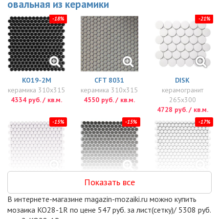
овальная из керамики
-18%
-21%
KO19-2M
CFT 8031
DISK
керамика 310x315
керамика 310x315
керамогранит
4334 руб. / кв.м.
4550 руб. / кв.м.
265x300
4728 руб. / кв.м.
-15%
-15%
-17%
Показать все
PS1900-08
PS1900-09
PENNY ROUND
керамика 315x294
керамика 315x294
WHITE MATT
В интернете-магазине magazin-mozaiki.ru можно купить
4944 руб. / кв.м.
4944 руб. / кв.м.
(NK41000)
мозаика KO28-1R по цене 547 руб. за лист(сетку)/ 5308 руб.
керамика 315x309