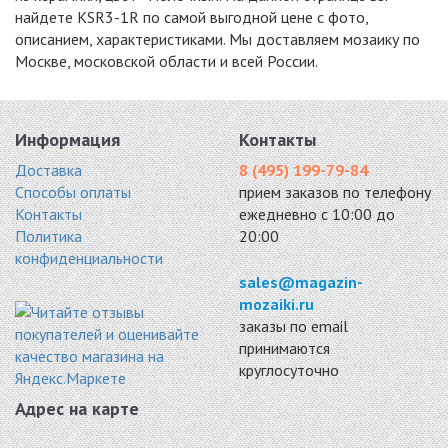
-17%
-17%
-23%
найдете KSR3-1R по самой выгодной цене с фото,
описанием, характеристиками. Мы доставляем мозаику по
Москве, московской области и всей России.
PENNY ROUND
PENNY ROUND
KO28-1R
Информация
Контакты
WHITE ANTISLIP
DARK GREY
керамика 330x312
(JNK81011)
ANTISLIP
5308 руб. / кв.м.
Доставка
8 (495) 199-79-84
керамика 315x309
(JNK82021)
Способы оплаты
прием заказов по телефону
5049 руб. / кв.м.
керамика 315x309
Контакты
ежедневно с 10:00 до
5049 руб. / кв.м.
Политика
20:00
-15%
-15%
-18%
конфиденциальности
sales@magazin-
mozaiki.ru
заказы по email
принимаются
круглосуточно
PA-576
PA-575
KO19-6R
керамогранит
керамогранит
керамика 294x315
Адрес на карте
315x294
315x294
5448 руб. / кв.м.
5359 руб. / кв.м.
5359 руб. / кв.м.