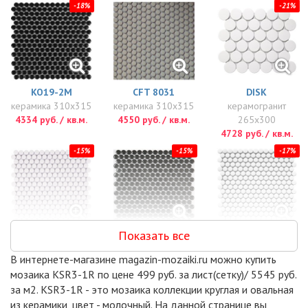
-18%
-21%
KO19-2M
CFT 8031
DISK
керамика 310x315
керамика 310x315
керамогранит
4334 руб. / кв.м.
4550 руб. / кв.м.
265x300
4728 руб. / кв.м.
-15%
-15%
-17%
Показать все
PS1900-08
PS1900-09
PENNY ROUND
керамика 315x294
керамика 315x294
WHITE MATT
В интернете-магазине magazin-mozaiki.ru можно купить
4944 руб. / кв.м.
4944 руб. / кв.м.
(NK41000)
мозаика KSR3-1R по цене 499 руб. за лист(сетку)/ 5545 руб.
керамика 315x309
за м2. KSR3-1R - это мозаика коллекции круглая и овальная
5049 руб. / кв.м.
из керамики, цвет - молочный. На данной странице вы