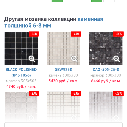
Другая мозаика коллекции
каменная
толщиной 6-8 мм
-21%
-18%
-15%
BLACK POLISHED
SBW9238
DAO-505-23-8
(JMST056)
камень 300x300
мрамор 300x300
мрамор 305x305
5420 руб. / кв.м.
6466 руб. / кв.м.
4740 руб. / кв.м.
-15%
-15%
-18%