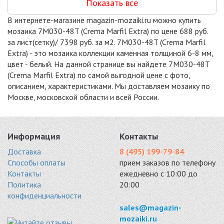
Показать все
DAO-606-48-8
DAO-539-23-8
SGY1238P
мрамор 300x300
мрамор 300x300
мрамор 300x300
В интернете-магазине magazin-mozaiki.ru можно купить
6535 руб. / кв.м.
6604 руб. / кв.м.
6193 руб. / кв.м.
мозаика 7M030-48T (Crema Marfil Extra) по цене 688 руб.
-18%
-11%
-5%
за лист(сетку)/ 7398 руб. за м2. 7M030-48T (Crema Marfil
Extra) - это мозаика коллекции каменная толщиной 6-8 мм,
цвет - белый. На данной странице вы найдете 7M030-48T
(Crema Marfil Extra) по самой выгодной цене с фото,
описанием, характеристиками. Мы доставляем мозаику по
Москве, московской области и всей России.
SBW11238P
DUNES-15
VBS TUMBLED
мрамор 300x300
мрамор 305x305
48X48
6193 руб. / кв.м.
6230 руб. / кв.м.
мрамор 300x300
6270 руб. / кв.м.
Информация
Контакты
-15%
-18%
Доставка
8 (495) 199-79-84
Способы оплаты
прием заказов по телефону
Контакты
ежедневно с 10:00 до
Политика
20:00
конфиденциальности
DAO-533-15-8
CFS 871-23M
SBW12308P
sales@magazin-
мрамор 300x300
мрамор 300x300
камень 290x305
mozaiki.ru