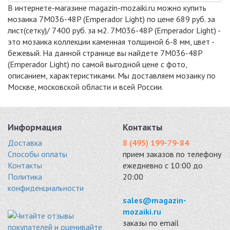
мрамор 300x300
мрамор 300x300
мрамор 300x300
В интернете-магазине magazin-mozaiki.ru можно купить
6574 руб. / кв.м.
6643 руб. / кв.м.
6193 руб. / кв.м.
мозаика 7M036-48P (Emperador Light) по цене 689 руб. за
-18%
-11%
-5%
лист(сетку)/ 7400 руб. за м2. 7M036-48P (Emperador Light) -
это мозаика коллекции каменная толщиной 6-8 мм, цвет -
бежевый. На данной странице вы найдете 7M036-48P
(Emperador Light) по самой выгодной цене с фото,
описанием, характеристиками. Мы доставляем мозаику по
Москве, московской области и всей России.
SBW11238P
DUNES-15
VBS TUMBLED
мрамор 300x300
мрамор 305x305
48X48
6193 руб. / кв.м.
6230 руб. / кв.м.
мрамор 300x300
6270 руб. / кв.м.
Информация
Контакты
-15%
-18%
Доставка
8 (495) 199-79-84
Способы оплаты
прием заказов по телефону
Контакты
ежедневно с 10:00 до
Политика
20:00
конфиденциальности
DAO-533-15-8
CFS 871-23M
SBW12308P
sales@magazin-
мрамор 300x300
мрамор 300x300
камень 290x305
mozaiki.ru
7127 руб. / кв.м.
6370 руб. / кв.м.
6389 руб. / кв.м.
заказы по email