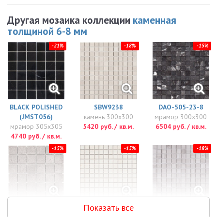
Другая мозаика коллекции
каменная
толщиной 6-8 мм
-21%
-18%
-15%
BLACK POLISHED
SBW9238
DAO-505-23-8
(JMST056)
камень 300x300
мрамор 300x300
мрамор 305x305
5420 руб. / кв.м.
6504 руб. / кв.м.
4740 руб. / кв.м.
-15%
-15%
-18%
Показать все
DAO-606-48-8
DAO-539-23-8
SGY1238P