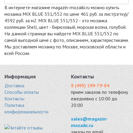
№7803
№7804
WHITE
В интернете-магазине magazin-mozaiki.ru можно купить
стекло 317x317
стекло 317x317
стекло 317x317
мозаика MIX BLUE 551/552 по цене 461 руб. за лист(сетку)/
4350 руб. / кв.м.
4433 руб. / кв.м.
4592 руб. / кв.м.
4592 руб. за м2. MIX BLUE 551/552 - это мозаика
-17%
-17%
-17%
коллекции Shell, цвет - бирюзовый, морская волна, голубой.
На данной странице вы найдете MIX BLUE 551/552 по
самой выгодной цене с фото, описанием, характеристиками.
Мы доставляем мозаику по Москве, московской области и
всей России.
SHELL MIX GREEN
SHELL MIX DEEP
SHELL № 553
553/554
BLUE 552/555
317x317
стекло 317x317
стекло 317x317
4592 руб. / кв.м.
Информация
Контакты
4592 руб. / кв.м.
4592 руб. / кв.м.
Доставка
8 (495) 199-79-84
-17%
-10%
Способы оплаты
прием заказов по телефону
Контакты
ежедневно с 10:00 до
Политика
20:00
конфиденциальности
sales@magazin-
SHELL № 563
GLITTER WHITE
mozaiki.ru
WHITE 38X38
№7802
заказы по email