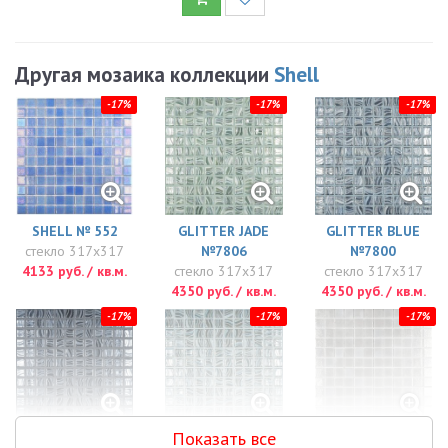
Другая мозаика коллекции
Shell
-17%
-17%
-17%
SHELL № 552
GLITTER JADE
GLITTER BLUE
стекло 317x317
№7806
№7800
4133 руб. / кв.м.
стекло 317x317
стекло 317x317
4350 руб. / кв.м.
4350 руб. / кв.м.
-17%
-17%
-17%
Показать все
GLITTER BLACK
GLITTER GREY
SHELL № 563