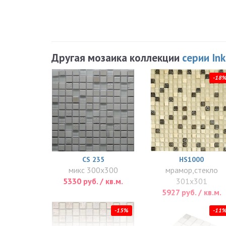
Другая мозаика коллекции
серии In
-18
CS 235
HS1000
микс 300x300
мрамор,стекло
5330 руб. / кв.м.
301x301
5927 руб. / кв.м.
-15%
-11