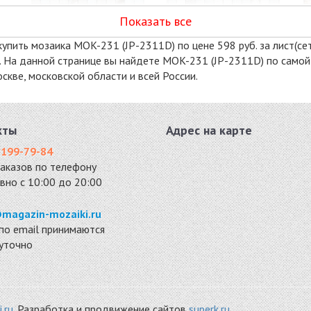
Показать все
упить мозаика MOK-231 (JP-2311D) по цене 598 руб. за лист(сет
й. На данной странице вы найдете MOK-231 (JP-2311D) по самой
кве, московской области и всей России.
GMBN23-011
DAO-25
микс 300x300
стекло, камень
8116 руб. / кв.м.
300x300
кты
Адрес на карте
9359 руб. / кв.м.
 199-79-84
%
-11%
-11%
заказов по телефону
вно с 10:00 до 20:00
magazin-mozaiki.ru
по email принимаются
суточно
MOROCCO
MOROCCO GOLD
стекло, камень
мрамор 300x300
300x300
10283 руб. / кв.м.
.ru
. Разработка и продвижение сайтов
superk.ru