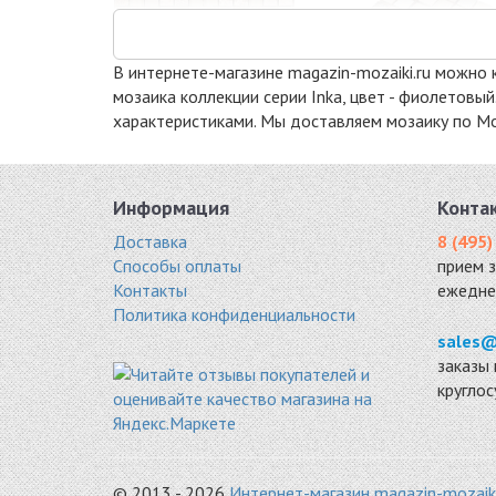
В интернете-магазине magazin-mozaiki.ru можно к
мозаика коллекции серии Inka, цвет - фиолетовы
характеристиками. Мы доставляем мозаику по Мос
DAO-23
MILAN-2
стекло, камень
микс 305x305
300x300
7950 руб. / кв.м.
Информация
Конта
8870 руб. / кв.м.
Доставка
8 (495)
-15%
-15
Способы оплаты
прием 
Контакты
ежедне
Политика конфиденциальности
sales@
заказы 
кругло
K-716
K-717
камень 298x298
камень 298x298
9520 руб. / кв.м.
9520 руб. / кв.м.
© 2013 - 2026
Интернет-магазин magazin-mozaiki