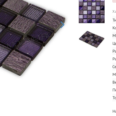
Ха
Т
К
М
Ц
Р
Р
С
М
В
П
Т
Н