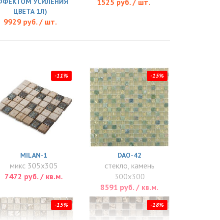
ФФЕКТОМ УСИЛЕНИЯ
1525 руб. / шт.
ЦВЕТА 1Л)
9929 руб. / шт.
-11%
-15%
MILAN-1
DAO-42
микс 305x305
стекло, камень
7472 руб. / кв.м.
300x300
8591 руб. / кв.м.
-15%
-18%