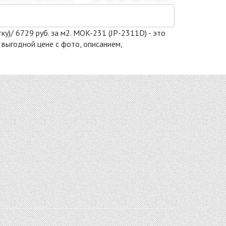
ку)/ 6729 руб. за м2. MOK-231 (JP-2311D) - это
 выгодной цене с фото, описанием,
DAO-26
CLHT04
стекло, камень
стекло 300x300
300x300
8581 руб. / кв.м.
9359 руб. / кв.м.
-15%
-11%
S-835
BALI
стекло 298x298
стекло, камень
10390 руб. / кв.м.
300x300