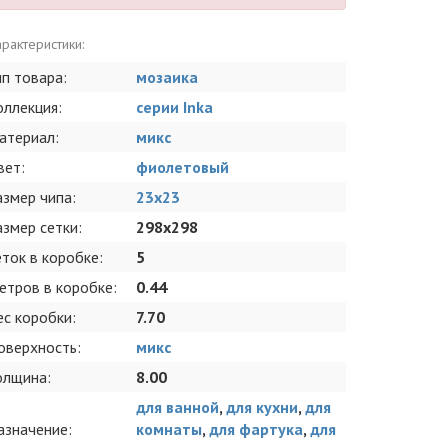
рактеристики:
ип товара:
мозаика
оллекция:
серии Inka
атериал:
микс
вет:
фиолетовый
азмер чипа:
23x23
азмер сетки:
298x298
еток в коробке:
5
етров в коробке:
0.44
ес коробки:
7.70
оверхность:
микс
олщина:
8.00
для ванной
,
для кухни
,
для
азначение:
комнаты
,
для фартука
,
для