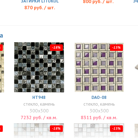
ЗАТИРКИ LITOKOL
800 руб. / шт.
Э
870 руб. / шт.
ka
%
-18%
-15%
HT948
DAO-08
стекло, камень
стекло, камень
300x300
300x300
7232 руб. / кв.м.
8311 руб. / кв.м.
%
-18%
-15%