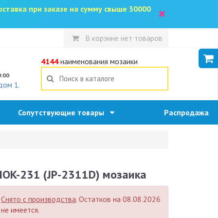
доставка при заказе на сумму свыше 30000
×
В корзине нет товаров
5
4144
наименования мозаики
0:00
дом 1.
Сопутствующие товары
Распродажа
OK-231 (JP-2311D) мозаика
Снято с производства
. Остатков на 08.08.2026
не имеется.