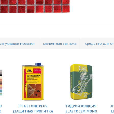
для укладки мозаики
цементная затирка
средство для о
В
FILA STONE PLUS
ГИДРОИЗОЛЯЦИЯ
Э
R
(ЗАЩИТНАЯ ПРОПИТКА
ELASTOCEM MONO
L