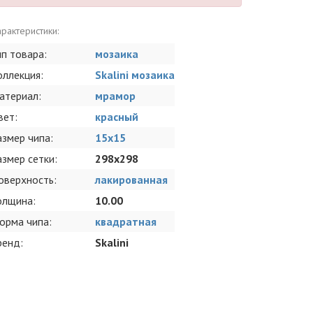
рактеристики:
ип товара:
мозаика
оллекция:
Skalini мозаика
атериал:
мрамор
вет:
красный
азмер чипа:
15x15
азмер сетки:
298x298
оверхность:
лакированная
олщина:
10.00
орма чипа:
квадратная
ренд:
Skalini