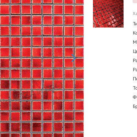
Ха
Т
К
М
Ц
Р
Р
П
Т
Ф
Б