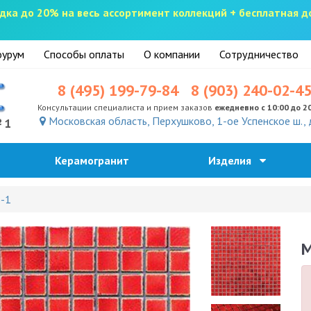
скидка до 20% на весь ассортимент коллекций + бесплатная 
урум
Способы оплаты
О компании
Сотрудничество
8 (495) 199-79-84
8 (903) 240-02-4
Консультации специалиста и прием заказов
ежедневно с 10:00 до 2
Московская область, Перхушково, 1-ое Успенское ш., 
№1
Керамогранит
Изделия
)-1
M