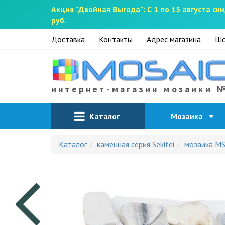
Акция "Двойная Выгода"
: С 1 по 15 августа 
руб.
Доставка
Контакты
Адрес магазина
Шо
интернет-магазин мозаики 
Каталог
Мозаика
Каталог
каменная серия Sekitei
мозаика M