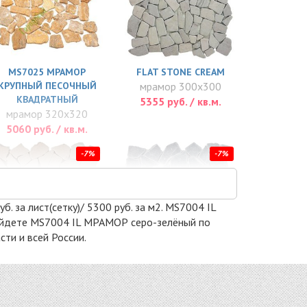
MS7025 МРАМОР
FLAT STONE CREAM
КРУПНЫЙ ПЕСОЧНЫЙ
мрамор 300x300
КВАДРАТНЫЙ
5355 руб. / кв.м.
мрамор 320x320
5060 руб. / кв.м.
-7%
-7%
 за лист(сетку)/ 5300 руб. за м2. MS7004 IL
 найдете MS7004 IL МРАМОР серо-зелёный по
ти и всей России.
PIX261
PIX260
мрамор 305x305
мрамор 305x305
5673 руб. / кв.м.
5673 руб. / кв.м.