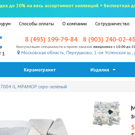
скидка до 20% на весь ассортимент коллекций + бесплатная 
урум
Способы оплаты
О компании
Сотрудничество
8 (495) 199-79-84
8 (903) 240-02-4
Консультации специалиста и прием заказов
ежедневно с 10:00 до 2
Московская область, Перхушково, 1-ое Успенское ш., 
№1
Керамогранит
Изделия
S7004 IL МРАМОР серо-зелёный
M
з
5