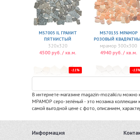
MS7005 IL ГРАНИТ
MS7015S МРАМОР
ПЯТНИСТЫЙ
РОЗОВЫЙ КВАДРАТН
320x320
мрамор 300x300
4500 руб. / кв.м.
4940 руб. / кв.м.
-11%
-15
В интернете-магазине magazin-mozaiki.ru можно 
МРАМОР серо-зелёный - это мозаика коллекции к
самой выгодной цене с фото, описанием, характе
RIM III
ANTICATO BEIGE
мрамор 305x305
камень 300x300
Информация
Конта
5429 руб. / кв.м.
5534 руб. / кв.м.