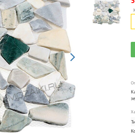
5
Оп
К
з
Ха
Т
К