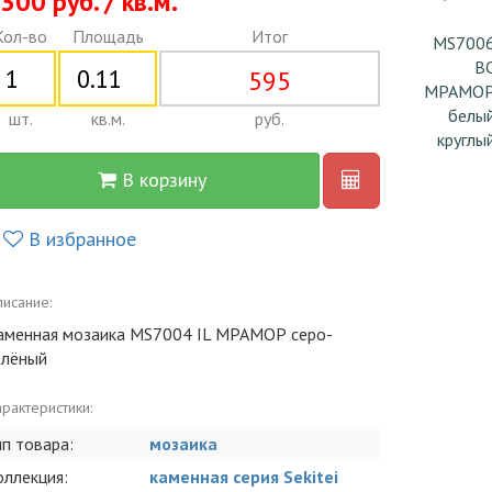
300 руб. / кв.м.
Кол-во
Площадь
Итог
MS700
B
595
МРАМО
белы
шт.
кв.м.
руб.
круглы
В корзину
В избранное
исание:
аменная мозаика MS7004 IL МРАМОР серо-
елёный
рактеристики:
ип товара:
мозаика
оллекция:
каменная серия Sekitei