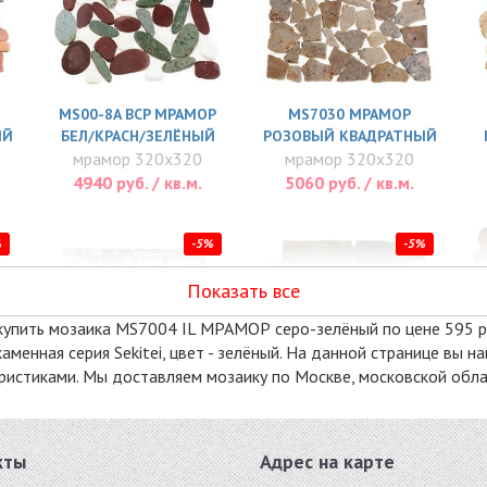
MS00-8A BCP МРАМОР
MS7030 МРАМОР
ЫЙ
БЕЛ/КРАСН/ЗЕЛЁНЫЙ
РОЗОВЫЙ КВАДРАТНЫЙ
мрамор 320x320
мрамор 320x320
4940 руб. / кв.м.
5060 руб. / кв.м.
%
-5%
-5%
Показать все
купить мозаика MS7004 IL МРАМОР серо-зелёный по цене 595 руб.
аменная серия Sekitei, цвет - зелёный. На данной странице вы
ристиками. Мы доставляем мозаику по Москве, московской облас
MS0203 МРАМОР
MS0205 GW СЛАНЕЦ
ПРЕМИУМ БЕЛО-
РЖАВЫЙ
кты
Адрес на карте
ЧЁРНЫЙ
сланец 300x300
мрамор 300x320