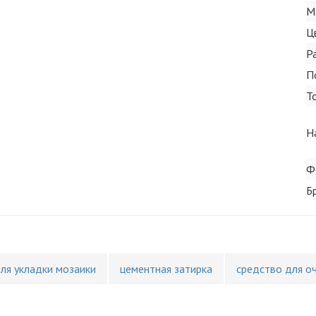
М
Ц
Р
П
Т
Н
Ф
Б
для укладки мозаики
цементная затирка
средство для о