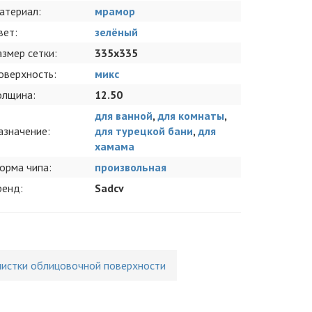
атериал:
мрамор
вет:
зелёный
азмер сетки:
335x335
оверхность:
микс
олщина:
12.50
для ванной
,
для комнаты
,
азначение:
для турецкой бани
,
для
хамама
орма чипа:
произвольная
ренд:
Sadcv
чистки облицовочной поверхности