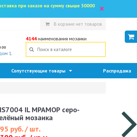
доставка при заказе на сумму свыше 30000
×
В корзине нет товаров
5
4144
наименования мозаики
0:00
дом 1.
Сопутствующие товары
Распродажа
S7004 IL МРАМОР серо-
елёный мозаика
95 руб. / шт.