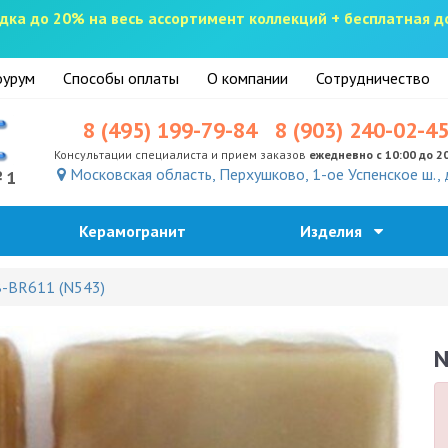
скидка до 20% на весь ассортимент коллекций + бесплатная 
урум
Способы оплаты
О компании
Сотрудничество
8 (495) 199-79-84
8 (903) 240-02-4
Консультации специалиста и прием заказов
ежедневно с 10:00 до 2
Московская область, Перхушково, 1-ое Успенское ш., 
№1
Керамогранит
Изделия
B-BR611 (N543)
N