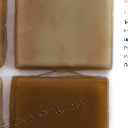
Ха
Т
К
Ц
Р
Р
П