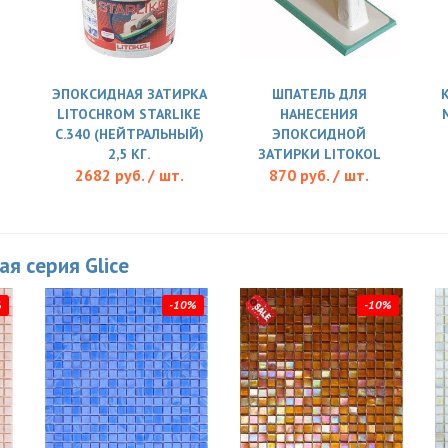
ЭПОКСИДНАЯ ЗАТИРКА
ШПАТЕЛЬ ДЛЯ
LITOCHROM STARLIKE
НАНЕСЕНИЯ
C.340 (НЕЙТРАЛЬНЫЙ)
ЭПОКСИДНОЙ
2,5 КГ.
ЗАТИРКИ LITOKOL
2682 руб. / шт.
870 руб. / шт.
ая серия Glice
%
-10%
-10%