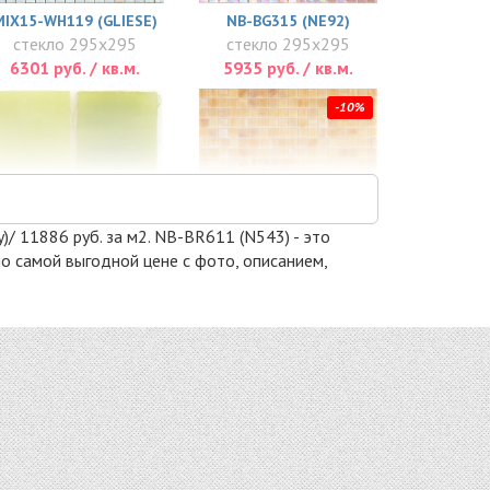
MIX15-WH119 (GLIESE)
NB-BG315 (NE92)
стекло 295x295
стекло 295x295
6301 руб. / кв.м.
5935 руб. / кв.м.
-10%
)/ 11886 руб. за м2. NB-BR611 (N543) - это
по самой выгодной цене с фото, описанием,
SM35
SM07
стекло 298x298
стекло 298x298
8385 руб. / кв.м.
8719 руб. / кв.м.
-10%
-10%