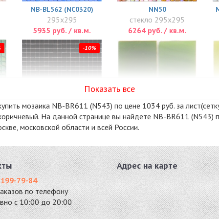
NB-BL562 (NC0320)
NN50
295x295
стекло 295x295
5935 руб. / кв.м.
6264 руб. / кв.м.
%
-10%
Показать все
упить мозаика NB-BR611 (N543) по цене 1034 руб. за лист(сетку
 - коричневый. На данной странице вы найдете NB-BR611 (N543) 
кве, московской области и всей России.
SM31
SM14
стекло 298x298
стекло 298x298
7986 руб. / кв.м.
8141 руб. / кв.м.
кты
Адрес на карте
%
-10%
-10%
 199-79-84
заказов по телефону
вно с 10:00 до 20:00