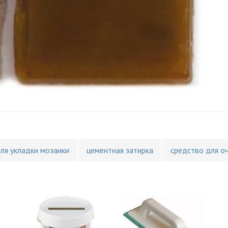
для укладки мозаики
цементная затирка
средство для о