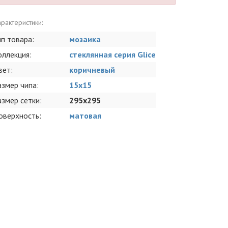
рактеристики:
ип товара:
мозаика
оллекция:
стеклянная серия Glice
вет:
коричневый
азмер чипа:
15x15
азмер сетки:
295x295
оверхность:
матовая