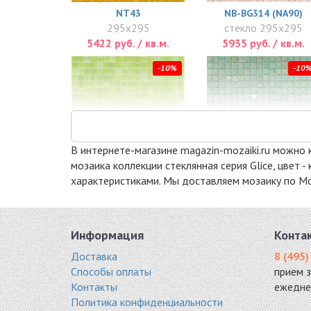
NT43
NB-BG314 (NA90)
295x295
стекло 295x295
5422 руб. / кв.м.
5935 руб. / кв.м.
-10%
-10
В интернете-магазине magazin-mozaiki.ru можно к
мозаика коллекции стеклянная серия Glice, цвет
характеристиками. Мы доставляем мозаику по Мос
SM35
NG21
стекло 298x298
стекло 295x295
7546 руб. / кв.м.
7766 руб. / кв.м.
Информация
Конта
-10%
-10
Доставка
8 (495)
Способы оплаты
прием 
Контакты
ежедне
Политика конфиденциальности