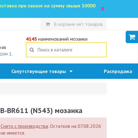
доставка при заказе на сумму свыше 30000
×
В корзине нет товаров
5
4145
наименований мозаики
0:00
дом 1.
Сопутствующие товары
Распродажа
B-BR611 (N543) мозаика
Снято с производства
. Остатков на 07.08.2026
не имеется.