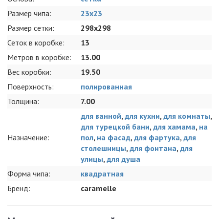
позволяет ей сохранять первозданный вид долгие годы.
Эту, а так же другие позиции мозаики из различных
Размер чипа:
23x23
материалов вы можете купить недорого в нашем интернет
Размер сетки:
298x298
магазине, а менеджеры с радостью ответят на все
Сеток в коробке:
13
оставшиеся вопросы.
Метров в коробке:
13.00
Вес коробки:
19.50
Поверхность:
полированная
Толщина:
7.00
для ванной
,
для кухни
,
для комнаты
,
для турецкой бани
,
для хамама
,
на
Назначение:
пол
,
на фасад
,
для фартука
,
для
столешницы
,
для фонтана
,
для
улицы
,
для душа
Форма чипа:
квадратная
Бренд:
caramelle