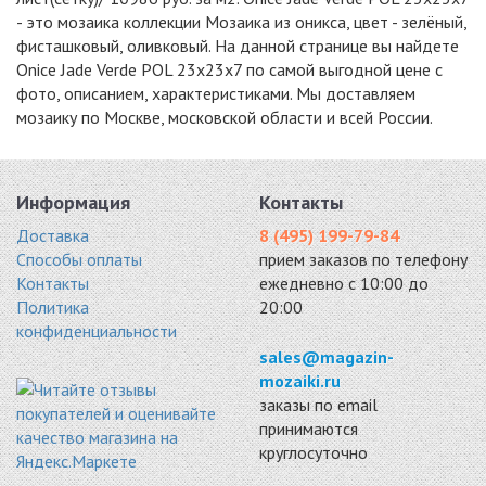
- это мозаика коллекции Мозаика из оникса, цвет - зелёный,
фисташковый, оливковый. На данной странице вы найдете
Onice Jade Verde POL 23x23x7 по самой выгодной цене с
фото, описанием, характеристиками. Мы доставляем
мозаику по Москве, московской области и всей России.
ONICE LEGNO
GREEN ONYX
STN7154P
CHIARO POL
(JMST21206)
оникс 300x300
23X73X7
мрамор 305x305
9938 руб. / кв.м.
298x298
9810 руб. / кв.м.
Информация
Контакты
9688 руб. / кв.м.
Доставка
8 (495) 199-79-84
-15%
-15%
-7%
Способы оплаты
прием заказов по телефону
Контакты
ежедневно с 10:00 до
Политика
20:00
конфиденциальности
sales@magazin-
ONYX GREEN POL
ONYX WHITE POL
PIX305
mozaiki.ru
мрамор 300x300
мрамор 300x300
оникс 305x305
заказы по email
9945 руб. / кв.м.
9945 руб. / кв.м.
10053 руб. / кв.м.
принимаются
-7%
-7%
-7%
круглосуточно