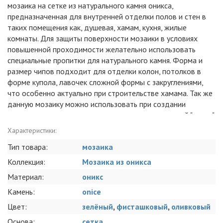
мозаика на сетке из натурального камня оникса,
предназначенная для внутренней отделки полов и стен в
таких помещения как, душевая, хамам, кухня, жилые
комнаты. Для защиты поверхности мозаики в условиях
повышенной проходимости желательно использовать
специальные пропитки для натурального камня. Форма и
размер чипов подходит для отделки колон, потолков в
форме купола, лавочек сложной формы с закруглениями,
что особенно актуально при строительстве хамама. Так же
данную мозаику можно использовать при создании
художественных панно, как целиком, так и техникой "колка".
Данный образец прекрасно сочетается с различными
Характеристики:
видами отделки, будь то натуральное дерево,
Тип товара:
мозаика
керамическая плитка, керамогранит или слэбы из
натурального камня. В составе мозаики - полудрагоценный
Коллекция:
Мозаика из оникса
халцедоновый оникс. Роскошный камень, украшение любого
Материал:
оникс
интерьера. Можно затирать любыми затирками, но нельзя
использовать кислотные моющие средства, иначе
Камень:
onice
полированная поверхность помутнеет.Мозаика из оникса
Цвет:
зелёный
,
фисташковый
,
оливковый
имеет высокую плотность и крепкую структуру, что
Основа:
сетка