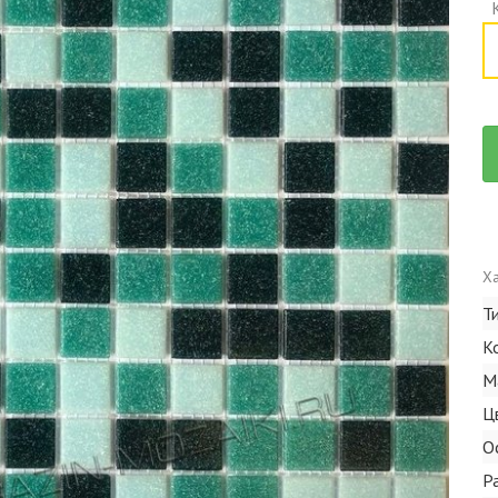
Ха
Т
К
М
Ц
О
Р