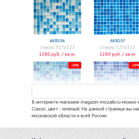
AKB106
AKB107
стекло 327x327
стекло 327x327
1280 руб. / кв.м.
1280 руб. / кв.м.
-20%
-20
В интернете-магазине magazin-mozaiki.ru можно к
Classic, цвет - зелёный. На данной странице вы
московской области и всей России.
AKB114
AKB115
стекло 327x327
стекло 327x327
1280 руб. / кв.м.
1280 руб. / кв.м.