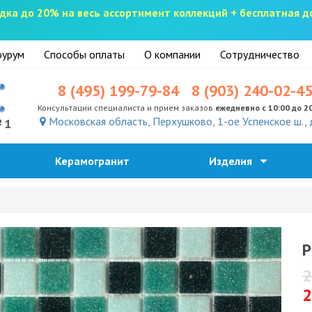
скидка до 20% на весь ассортимент коллекций + бесплатная 
урум
Способы оплаты
О компании
Сотрудничество
8 (495) 199-79-84
8 (903) 240-02-4
Консультации специалиста и прием заказов
ежедневно с 10:00 до 2
Московская область, Перхушково, 1-ое Успенское ш., 
№1
Керамогранит
Изделия
P
2
2