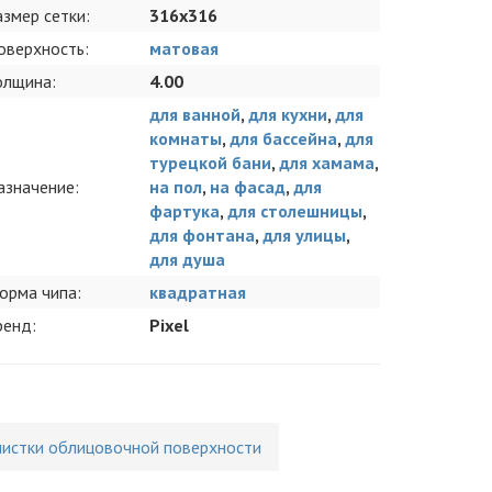
азмер сетки:
316x316
оверхность:
матовая
олщина:
4.00
для ванной
,
для кухни
,
для
комнаты
,
для бассейна
,
для
турецкой бани
,
для хамама
,
азначение:
на пол
,
на фасад
,
для
фартука
,
для столешницы
,
для фонтана
,
для улицы
,
для душа
орма чипа:
квадратная
ренд:
Pixel
чистки облицовочной поверхности