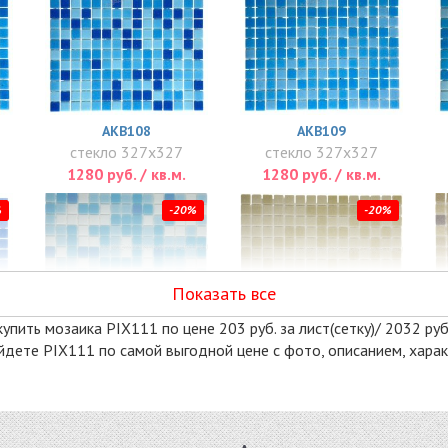
AKB108
AKB109
стекло 327x327
стекло 327x327
1280 руб. / кв.м.
1280 руб. / кв.м.
%
-20%
-20%
Показать все
упить мозаика PIX111 по цене 203 руб. за лист(сетку)/ 2032 руб
 найдете PIX111 по самой выгодной цене с фото, описанием, хар
AKB116
AKB117
стекло 327x327
стекло 327x327
1280 руб. / кв.м.
1280 руб. / кв.м.