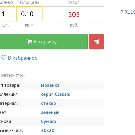
Кол-во
Площадь
Итог
PIX11
203
шт.
кв.м.
руб.
В корзину
В избранное
рактеристики:
ип товара:
мозаика
оллекция:
серия Classic
атериал:
стекло
вет:
зелёный
снова:
бумага
азмер чипа:
20x20