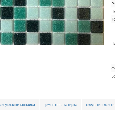
Р
П
Т
Н
Ф
Б
для укладки мозаики
цементная затирка
средство для о