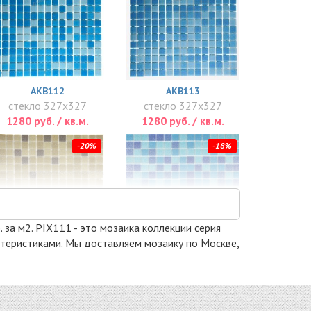
AKB112
AKB113
стекло 327x327
стекло 327x327
1280 руб. / кв.м.
1280 руб. / кв.м.
-20%
-18%
. за м2. PIX111 - это мозаика коллекции серия
актеристиками. Мы доставляем мозаику по Москве,
AKB118
ML42002SP
стекло 327x327
стекло 327x327
1280 руб. / кв.м.
1446 руб. / кв.м.